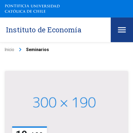
Instituto de Economía
keyboard_arrow_right
Inicio
Seminarios