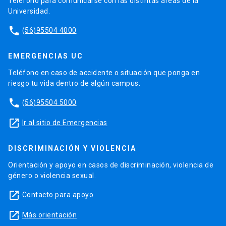
Teléfono para comunicarse con las distintas áreas de la
Universidad.
phone
(56)95504 4000
EMERGENCIAS UC
Teléfono en caso de accidente o situación que ponga en
riesgo tu vida dentro de algún campus.
phone
(56)95504 5000
launch
Ir al sitio de Emergencias
DISCRIMINACIÓN Y VIOLENCIA
Orientación y apoyo en casos de discriminación, violencia de
género o violencia sexual.
launch
Contacto para apoyo
launch
Más orientación