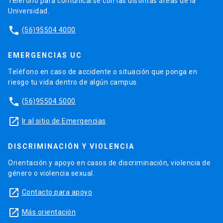
Teléfono para comunicarse con las distintas áreas de la
Universidad.
phone
(56)95504 4000
EMERGENCIAS UC
Teléfono en caso de accidente o situación que ponga en
riesgo tu vida dentro de algún campus.
phone
(56)95504 5000
launch
Ir al sitio de Emergencias
DISCRIMINACIÓN Y VIOLENCIA
Orientación y apoyo en casos de discriminación, violencia de
género o violencia sexual.
launch
Contacto para apoyo
launch
Más orientación