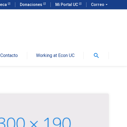
teca
Donaciones
Mi Portal UC
Correo
arrow_drop_down
search
Contacto
Working at Econ UC