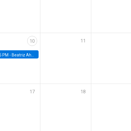
11
10
5 PM -
Beatriz Ahumada, PhD candidate, Universidad de Pittsburgh
17
18