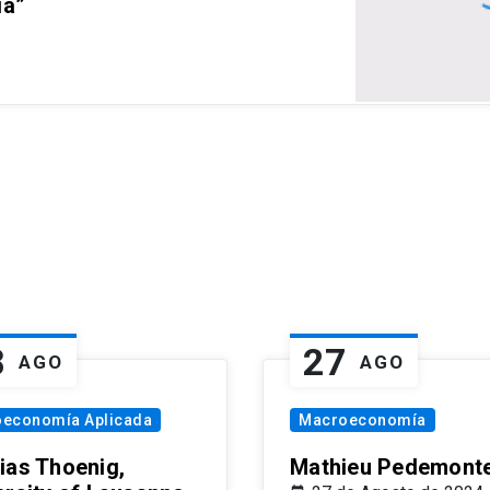
ia”
8
27
AGO
AGO
oeconomía Aplicada
Macroeconomía
ias Thoenig,
Mathieu Pedemonte