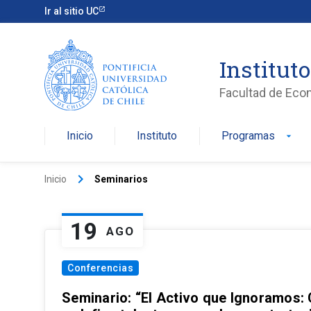
Ir al sitio UC
Institut
Facultad de Eco
Inicio
Instituto
Programas
arrow_drop_down
keyboard_arrow_right
Inicio
Seminarios
19
AGO
Conferencias
Seminario: “El Activo que Ignoramos: