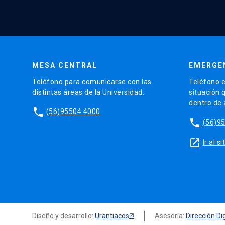
MESA CENTRAL
EMERGE
Teléfono para comunicarse con las
Teléfono e
distintas áreas de la Universidad.
situación 
dentro de
phone
(56)95504 4000
phone
(56)9
launch
Ir al 
Diseño y desarrollo:
Urantiacos
Asesoría:
Dirección Dig