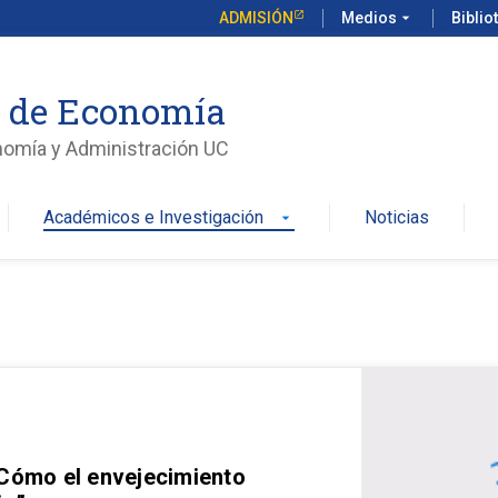
ADMISIÓN
Medios
arrow_drop_down
Biblio
o de Economía
nomía y Administración UC
Académicos e Investigación
Noticias
arrow_drop_down
 Cómo el envejecimiento