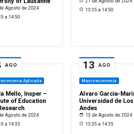
ersity of Lausanne
27 de Agosto de 2024
de Agosto de 2024
13:35 a 14:50
35 a 14:50
4
13
AGO
AGO
oeconomía Aplicada
Macroeconomía
a Mello, Insper –
Alvaro Garcia-Mari
tute of Education
Universidad de Los
Research
Andes
de Agosto de 2024
13 de Agosto de 2024
35 a 14:35
13:35 a 14:35