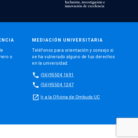
ENCIA
MEDIACIÓN UNIVERSITARIA
de
Teléfonos para orientación y consejo si
énero o
se ha vulnerado alguno de tus derechos
en la universidad.
phone
(56)95504 1691
phone
(56)95504 1247
launch
Ir a la Oficina de Ombuds UC