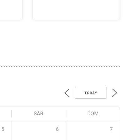
TODAY
SÁB
DOM
5
6
7