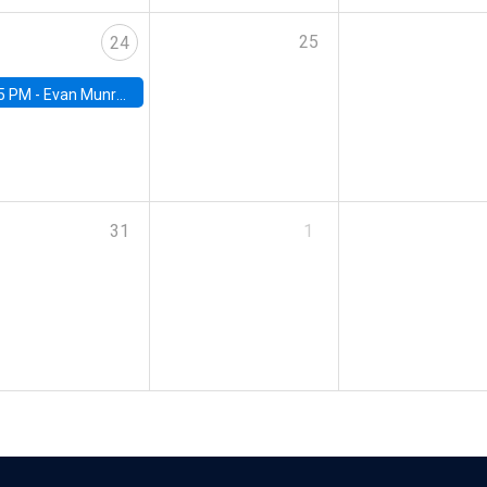
25
24
5 PM -
Evan Munro, Neyman Visiting Assistant Professor in the Department of Statistics at UC Berkeley
31
1