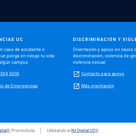
NCIAS UC
DISCRIMINACIÓN Y VIOL
n caso de accidente o
Orientación y apoyo en casos 
que ponga en riesgo tu vida
discriminación, violencia de g
 algún campus.
violencia sexual.
launch
5504 5000
Contacto para apoyo
launch
sitio de Emergencias
Más orientación
ital
, Prorrectoría
Utilizando el
Kit Digital UC