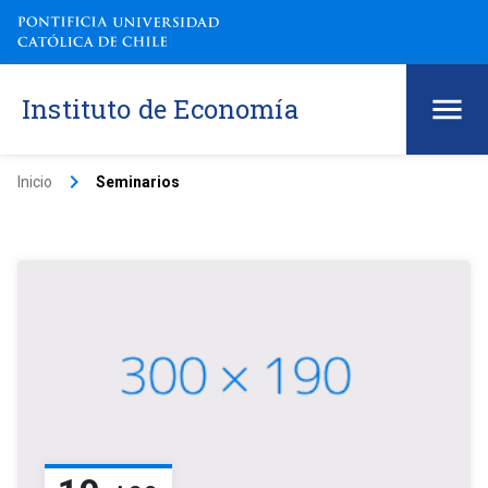
Instituto de Economía
keyboard_arrow_right
Inicio
Seminarios