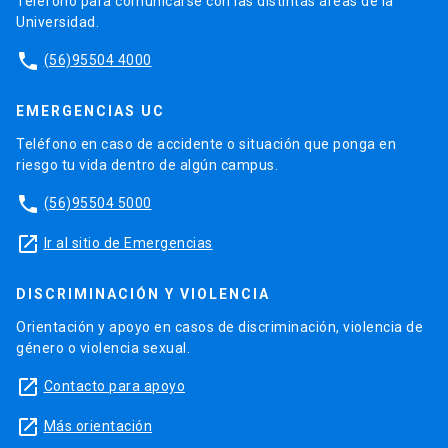
Teléfono para comunicarse con las distintas áreas de la
Universidad.
phone
(56)95504 4000
EMERGENCIAS UC
Teléfono en caso de accidente o situación que ponga en
riesgo tu vida dentro de algún campus.
phone
(56)95504 5000
launch
Ir al sitio de Emergencias
DISCRIMINACIÓN Y VIOLENCIA
Orientación y apoyo en casos de discriminación, violencia de
género o violencia sexual.
launch
Contacto para apoyo
launch
Más orientación