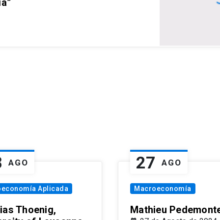
ia”
8
27
AGO
AGO
oeconomía Aplicada
Macroeconomía
ias Thoenig,
Mathieu Pedemonte