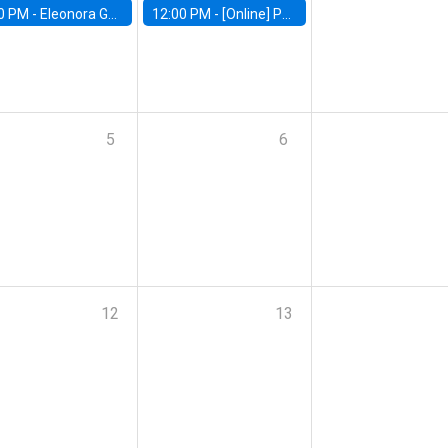
0 PM -
Eleonora Guarnieri, Exeter University
12:00 PM -
[Online] Pablo Slutzky, University of Maryland
5
6
12
13