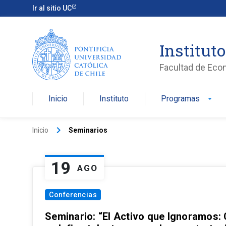
Ir al sitio UC
Institut
Facultad de Eco
Inicio
Instituto
Programas
arrow_drop_down
keyboard_arrow_right
Inicio
Seminarios
19
AGO
Conferencias
Seminario: “El Activo que Ignoramos: