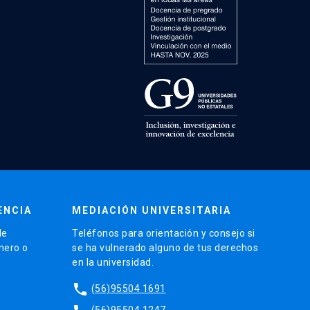
ENCIA
MEDIACIÓN UNIVERSITARIA
de
Teléfonos para orientación y consejo si
énero o
se ha vulnerado alguno de tus derechos
en la universidad.
phone
(56)95504 1691