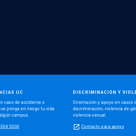
NCIAS UC
DISCRIMINACIÓN Y VIOL
n caso de accidente o
Orientación y apoyo en casos 
que ponga en riesgo tu vida
discriminación, violencia de g
 algún campus.
violencia sexual.
launch
5504 5000
Contacto para apoyo