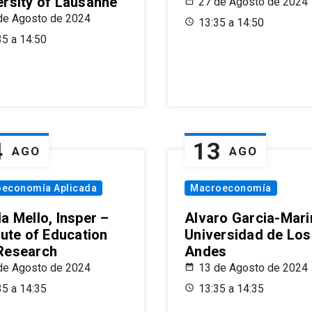
ersity of Lausanne
27 de Agosto de 2024
de Agosto de 2024
13:35 a 14:50
35 a 14:50
4
13
AGO
AGO
oeconomía Aplicada
Macroeconomía
a Mello, Insper –
Alvaro Garcia-Mari
tute of Education
Universidad de Los
Research
Andes
de Agosto de 2024
13 de Agosto de 2024
35 a 14:35
13:35 a 14:35