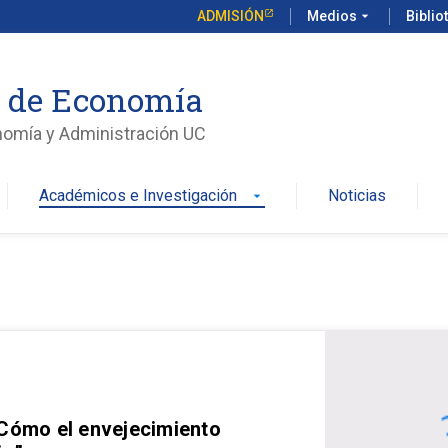
ADMISIÓN
Medios
arrow_drop_down
Biblio
o de Economía
nomía y Administración UC
Académicos e Investigación
Noticias
arrow_drop_down
 Cómo el envejecimiento