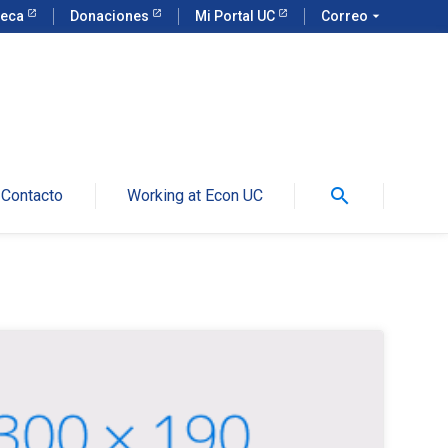
teca
Donaciones
Mi Portal UC
Correo
arrow_drop_down
search
Contacto
Working at Econ UC