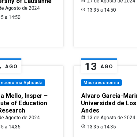
ersity of Lausanne
27 de Agosto de 2024
de Agosto de 2024
13:35 a 14:50
35 a 14:50
4
13
AGO
AGO
oeconomía Aplicada
Macroeconomía
a Mello, Insper –
Alvaro Garcia-Mari
tute of Education
Universidad de Los
Research
Andes
de Agosto de 2024
13 de Agosto de 2024
35 a 14:35
13:35 a 14:35