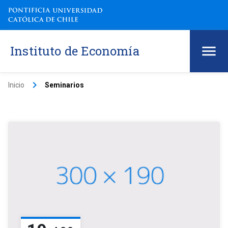
Instituto de Economía
keyboard_arrow_right
Inicio
Seminarios