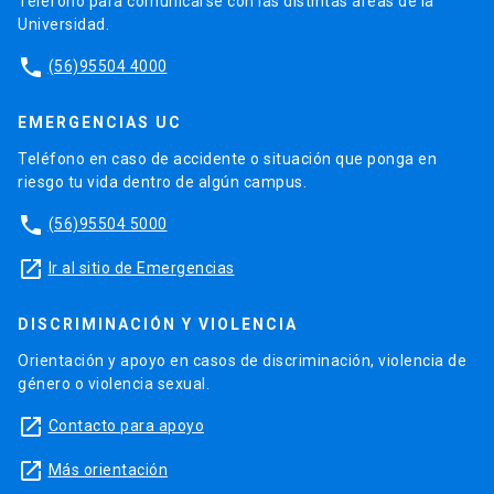
Teléfono para comunicarse con las distintas áreas de la
Universidad.
phone
(56)95504 4000
EMERGENCIAS UC
Teléfono en caso de accidente o situación que ponga en
riesgo tu vida dentro de algún campus.
phone
(56)95504 5000
launch
Ir al sitio de Emergencias
DISCRIMINACIÓN Y VIOLENCIA
Orientación y apoyo en casos de discriminación, violencia de
género o violencia sexual.
launch
Contacto para apoyo
launch
Más orientación