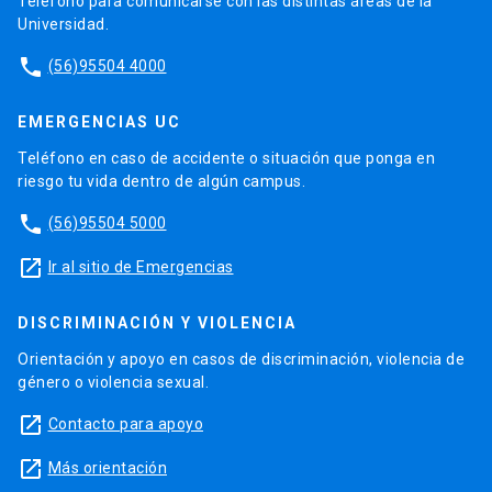
Teléfono para comunicarse con las distintas áreas de la
Universidad.
phone
(56)95504 4000
EMERGENCIAS UC
Teléfono en caso de accidente o situación que ponga en
riesgo tu vida dentro de algún campus.
phone
(56)95504 5000
launch
Ir al sitio de Emergencias
DISCRIMINACIÓN Y VIOLENCIA
Orientación y apoyo en casos de discriminación, violencia de
género o violencia sexual.
launch
Contacto para apoyo
launch
Más orientación