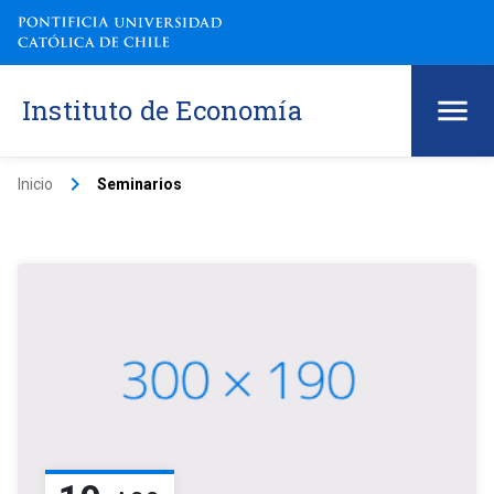
Instituto de Economía
keyboard_arrow_right
Inicio
Seminarios