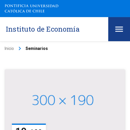
Instituto de Economía
keyboard_arrow_right
Inicio
Seminarios