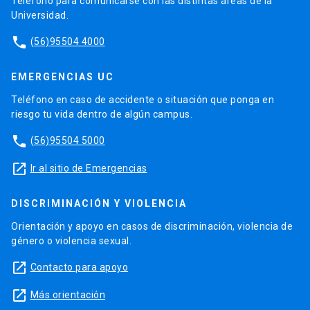
Teléfono para comunicarse con las distintas áreas de la
Universidad.
phone
(56)95504 4000
EMERGENCIAS UC
Teléfono en caso de accidente o situación que ponga en
riesgo tu vida dentro de algún campus.
phone
(56)95504 5000
launch
Ir al sitio de Emergencias
DISCRIMINACIÓN Y VIOLENCIA
Orientación y apoyo en casos de discriminación, violencia de
género o violencia sexual.
launch
Contacto para apoyo
launch
Más orientación