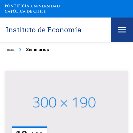
Instituto de Economía
keyboard_arrow_right
Inicio
Seminarios