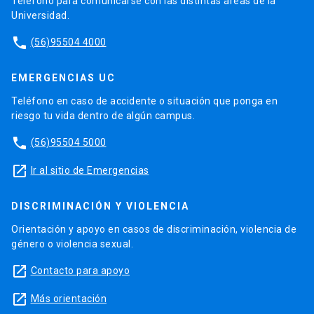
Teléfono para comunicarse con las distintas áreas de la
Universidad.
phone
(56)95504 4000
EMERGENCIAS UC
Teléfono en caso de accidente o situación que ponga en
riesgo tu vida dentro de algún campus.
phone
(56)95504 5000
launch
Ir al sitio de Emergencias
DISCRIMINACIÓN Y VIOLENCIA
Orientación y apoyo en casos de discriminación, violencia de
género o violencia sexual.
launch
Contacto para apoyo
launch
Más orientación