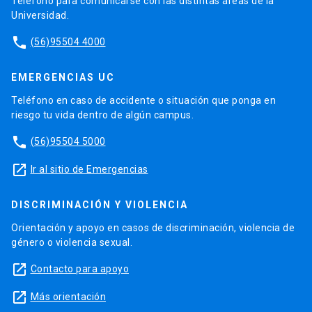
Teléfono para comunicarse con las distintas áreas de la
Universidad.
phone
(56)95504 4000
EMERGENCIAS UC
Teléfono en caso de accidente o situación que ponga en
riesgo tu vida dentro de algún campus.
phone
(56)95504 5000
launch
Ir al sitio de Emergencias
DISCRIMINACIÓN Y VIOLENCIA
Orientación y apoyo en casos de discriminación, violencia de
género o violencia sexual.
launch
Contacto para apoyo
launch
Más orientación