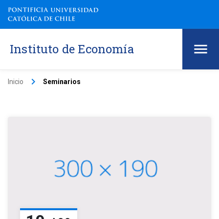
Instituto de Economía
keyboard_arrow_right
Inicio
Seminarios