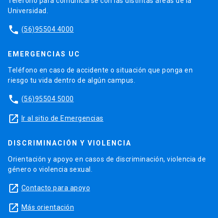
Teléfono para comunicarse con las distintas áreas de la
Universidad.
phone
(56)95504 4000
EMERGENCIAS UC
Teléfono en caso de accidente o situación que ponga en
riesgo tu vida dentro de algún campus.
phone
(56)95504 5000
launch
Ir al sitio de Emergencias
DISCRIMINACIÓN Y VIOLENCIA
Orientación y apoyo en casos de discriminación, violencia de
género o violencia sexual.
launch
Contacto para apoyo
launch
Más orientación