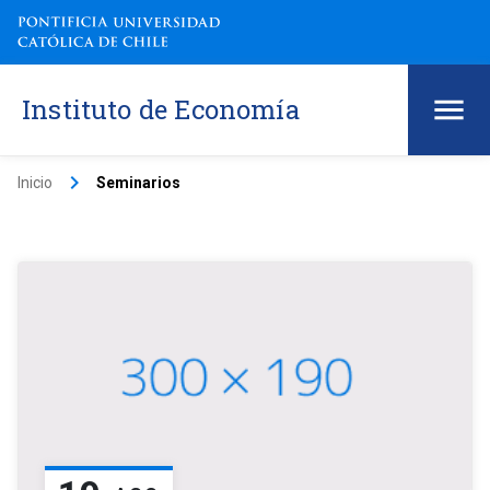
Instituto de Economía
keyboard_arrow_right
Inicio
Seminarios