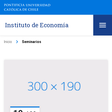
Instituto de Economía
keyboard_arrow_right
Inicio
Seminarios