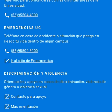
Teléfono para comunicarse con las distintas áreas de la
Universidad.
phone
(56)95504 4000
EMERGENCIAS UC
Teléfono en caso de accidente o situación que ponga en
riesgo tu vida dentro de algún campus.
phone
(56)95504 5000
launch
Ir al sitio de Emergencias
DISCRIMINACIÓN Y VIOLENCIA
Orientación y apoyo en casos de discriminación, violencia de
género o violencia sexual.
launch
Contacto para apoyo
launch
Más orientación