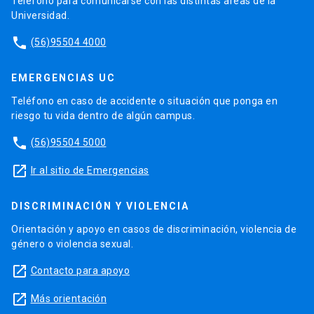
Teléfono para comunicarse con las distintas áreas de la
Universidad.
phone
(56)95504 4000
EMERGENCIAS UC
Teléfono en caso de accidente o situación que ponga en
riesgo tu vida dentro de algún campus.
phone
(56)95504 5000
launch
Ir al sitio de Emergencias
DISCRIMINACIÓN Y VIOLENCIA
Orientación y apoyo en casos de discriminación, violencia de
género o violencia sexual.
launch
Contacto para apoyo
launch
Más orientación