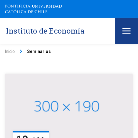
Instituto de Economía
keyboard_arrow_right
Inicio
Seminarios