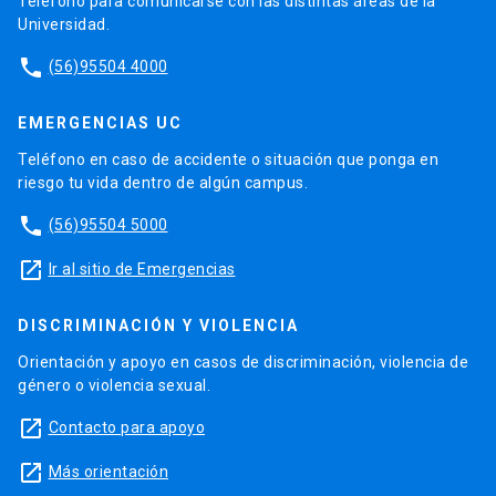
Teléfono para comunicarse con las distintas áreas de la
Universidad.
phone
(56)95504 4000
EMERGENCIAS UC
Teléfono en caso de accidente o situación que ponga en
riesgo tu vida dentro de algún campus.
phone
(56)95504 5000
launch
Ir al sitio de Emergencias
DISCRIMINACIÓN Y VIOLENCIA
Orientación y apoyo en casos de discriminación, violencia de
género o violencia sexual.
launch
Contacto para apoyo
launch
Más orientación