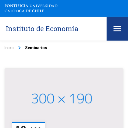
Instituto de Economía
keyboard_arrow_right
Inicio
Seminarios