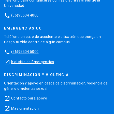
Teléfono para comunicarse con las distintas áreas de la
Universidad.
phone
(56)95504 4000
EMERGENCIAS UC
Teléfono en caso de accidente o situación que ponga en
riesgo tu vida dentro de algún campus.
phone
(56)95504 5000
launch
Ir al sitio de Emergencias
DISCRIMINACIÓN Y VIOLENCIA
Orientación y apoyo en casos de discriminación, violencia de
género o violencia sexual.
launch
Contacto para apoyo
launch
Más orientación