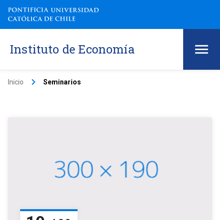
Instituto de Economía
keyboard_arrow_right
Inicio
Seminarios