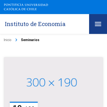
Instituto de Economía
keyboard_arrow_right
Inicio
Seminarios