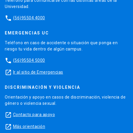
Teléfono para comunicarse con las distintas áreas de la
Universidad.
phone
(56)95504 4000
EMERGENCIAS UC
Teléfono en caso de accidente o situación que ponga en
riesgo tu vida dentro de algún campus.
phone
(56)95504 5000
launch
Ir al sitio de Emergencias
DISCRIMINACIÓN Y VIOLENCIA
Orientación y apoyo en casos de discriminación, violencia de
género o violencia sexual.
launch
Contacto para apoyo
launch
Más orientación