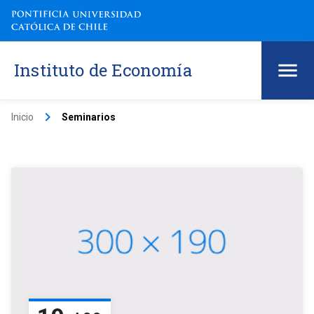
Instituto de Economía
keyboard_arrow_right
Inicio
Seminarios