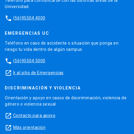
Teléfono para comunicarse con las distintas áreas de la
Universidad.
phone
(56)95504 4000
EMERGENCIAS UC
Teléfono en caso de accidente o situación que ponga en
riesgo tu vida dentro de algún campus.
phone
(56)95504 5000
launch
Ir al sitio de Emergencias
DISCRIMINACIÓN Y VIOLENCIA
Orientación y apoyo en casos de discriminación, violencia de
género o violencia sexual.
launch
Contacto para apoyo
launch
Más orientación