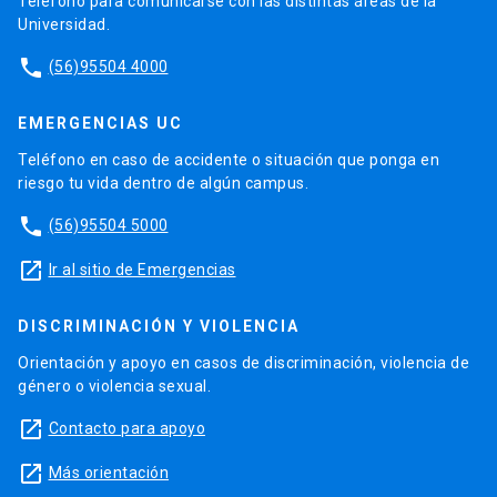
Teléfono para comunicarse con las distintas áreas de la
Universidad.
phone
(56)95504 4000
EMERGENCIAS UC
Teléfono en caso de accidente o situación que ponga en
riesgo tu vida dentro de algún campus.
phone
(56)95504 5000
launch
Ir al sitio de Emergencias
DISCRIMINACIÓN Y VIOLENCIA
Orientación y apoyo en casos de discriminación, violencia de
género o violencia sexual.
launch
Contacto para apoyo
launch
Más orientación