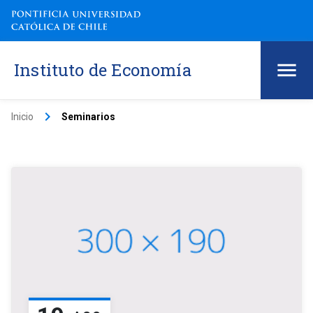
Instituto de Economía
keyboard_arrow_right
Inicio
Seminarios