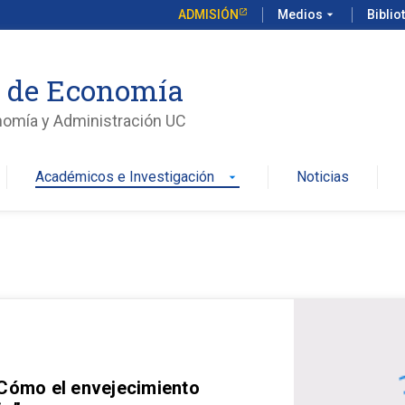
ADMISIÓN
Medios
arrow_drop_down
Biblio
o de Economía
nomía y Administración UC
Académicos e Investigación
Noticias
arrow_drop_down
 Cómo el envejecimiento