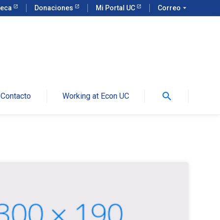
teca
Donaciones
Mi Portal UC
Correo
arrow_drop_down
search
Contacto
Working at Econ UC