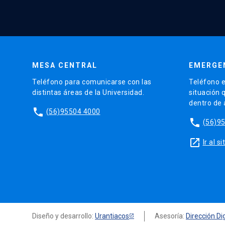
MESA CENTRAL
EMERGE
Teléfono para comunicarse con las
Teléfono e
distintas áreas de la Universidad.
situación 
dentro de
phone
(56)95504 4000
phone
(56)9
launch
Ir al 
Diseño y desarrollo:
Urantiacos
Asesoría:
Dirección Dig