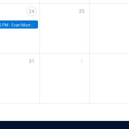
25
24
5 PM -
Evan Munro, Neyman Visiting Assistant Professor in the Department of Statistics at UC Berkeley
31
1