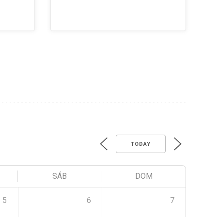
TODAY
SÁB
DOM
5
6
7