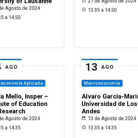
ersity of Lausanne
27 de Agosto de 2024
de Agosto de 2024
13:35 a 14:50
35 a 14:50
4
13
AGO
AGO
oeconomía Aplicada
Macroeconomía
a Mello, Insper –
Alvaro Garcia-Mari
tute of Education
Universidad de Los
Research
Andes
de Agosto de 2024
13 de Agosto de 2024
35 a 14:35
13:35 a 14:35