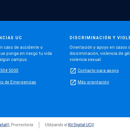
NCIAS UC
DISCRIMINACIÓN Y VIOL
n caso de accidente o
Orientación y apoyo en casos 
que ponga en riesgo tu vida
discriminación, violencia de g
 algún campus.
violencia sexual.
launch
5504 5000
Contacto para apoyo
launch
sitio de Emergencias
Más orientación
ital
, Prorrectoría
Utilizando el
Kit Digital UC