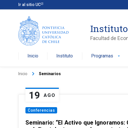
Ir al sitio UC
Institut
Facultad de Eco
Inicio
Instituto
Programas
arrow_drop_down
keyboard_arrow_right
Inicio
Seminarios
19
AGO
Conferencias
Seminario: “El Activo que Ignoramos: