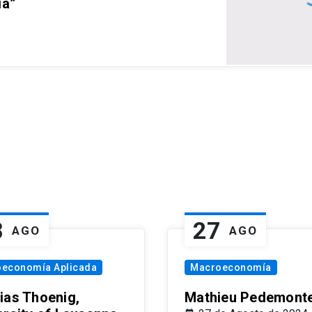
ia”
8
27
AGO
AGO
oeconomía Aplicada
Macroeconomía
ias Thoenig,
Mathieu Pedemonte