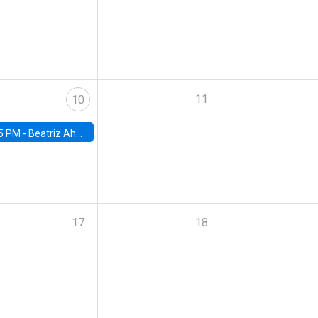
11
10
5 PM -
Beatriz Ahumada, PhD candidate, Universidad de Pittsburgh
17
18