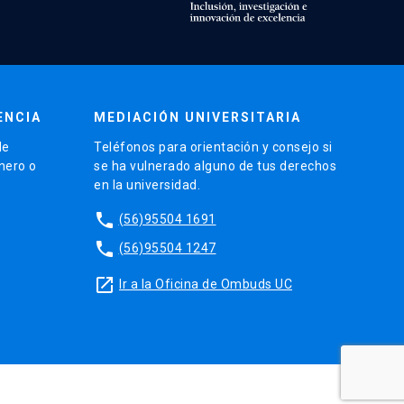
ENCIA
MEDIACIÓN UNIVERSITARIA
de
Teléfonos para orientación y consejo si
énero o
se ha vulnerado alguno de tus derechos
en la universidad.
phone
(56)95504 1691
phone
(56)95504 1247
launch
Ir a la Oficina de Ombuds UC