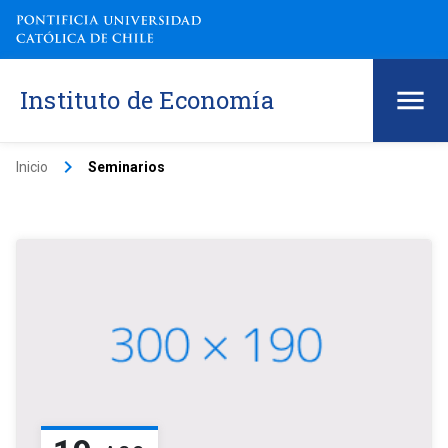
Instituto de Economía
keyboard_arrow_right
Inicio
Seminarios