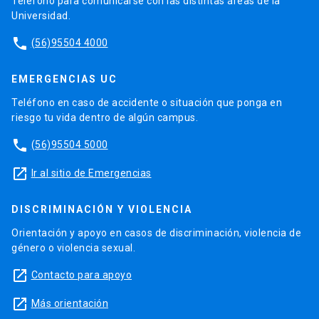
Teléfono para comunicarse con las distintas áreas de la
Universidad.
phone
(56)95504 4000
EMERGENCIAS UC
Teléfono en caso de accidente o situación que ponga en
riesgo tu vida dentro de algún campus.
phone
(56)95504 5000
launch
Ir al sitio de Emergencias
DISCRIMINACIÓN Y VIOLENCIA
Orientación y apoyo en casos de discriminación, violencia de
género o violencia sexual.
launch
Contacto para apoyo
launch
Más orientación