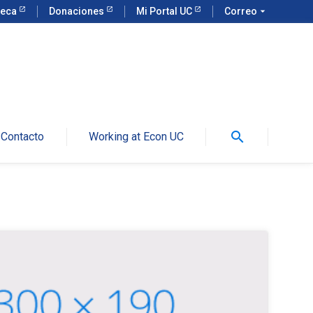
teca
Donaciones
Mi Portal UC
Correo
arrow_drop_down
search
Contacto
Working at Econ UC