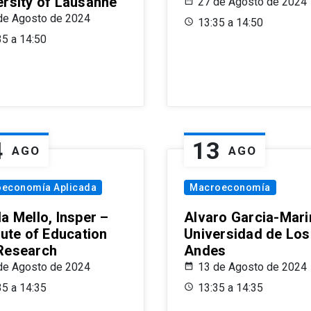
ersity of Lausanne
27 de Agosto de 2024
de Agosto de 2024
13:35 a 14:50
35 a 14:50
4
13
AGO
AGO
oeconomía Aplicada
Macroeconomía
a Mello, Insper –
Alvaro Garcia-Mari
tute of Education
Universidad de Los
Research
Andes
de Agosto de 2024
13 de Agosto de 2024
35 a 14:35
13:35 a 14:35