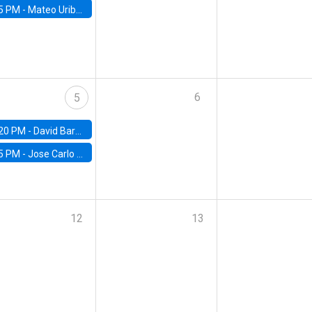
5 PM -
Mateo Uribe-Castro, Universidad de los Andes (Colombia)
6
5
20 PM -
David Bardey, Universidad de los Andes - CEDE
5 PM -
Jose Carlo Bermudez, UC (ME) & World Bank
12
13