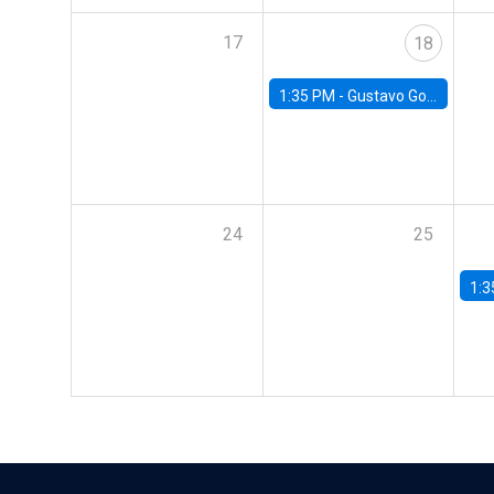
17
18
1:35 PM -
Gustavo González, Banco Central de Chile
24
25
1:3