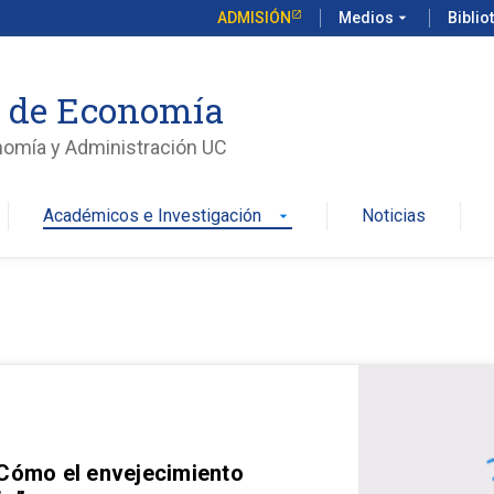
ADMISIÓN
Medios
arrow_drop_down
Biblio
o de Economía
nomía y Administración UC
Académicos e Investigación
Noticias
arrow_drop_down
 Cómo el envejecimiento