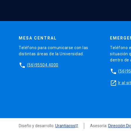
MESA CENTRAL
EMERGE
Teléfono para comunicarse con las
Teléfono e
distintas áreas de la Universidad.
situación 
dentro de
phone
(56)95504 4000
phone
(56)9
launch
Ir al 
Diseño y desarrollo:
Urantiacos
Asesoría:
Dirección Dig