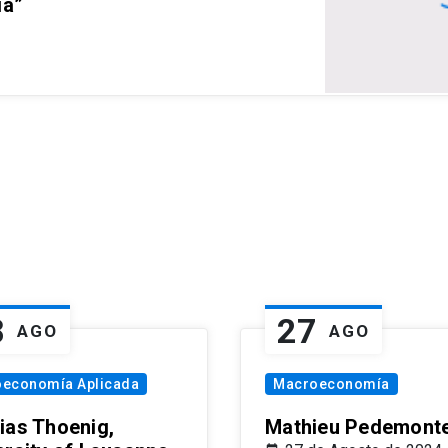
ia”
8
27
AGO
AGO
oeconomía Aplicada
Macroeconomía
ias Thoenig,
Mathieu Pedemonte