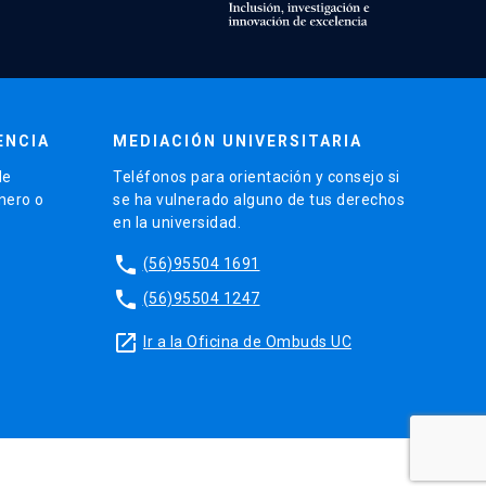
ENCIA
MEDIACIÓN UNIVERSITARIA
de
Teléfonos para orientación y consejo si
énero o
se ha vulnerado alguno de tus derechos
en la universidad.
phone
(56)95504 1691
phone
(56)95504 1247
launch
Ir a la Oficina de Ombuds UC