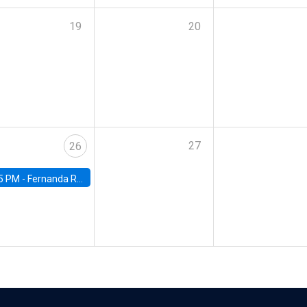
19
20
27
26
5 PM -
Fernanda Rojas Ampuero, University of Wisconsin-Madison