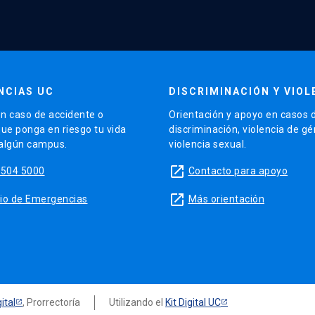
NCIAS UC
DISCRIMINACIÓN Y VIOL
n caso de accidente o
Orientación y apoyo en casos 
que ponga en riesgo tu vida
discriminación, violencia de g
 algún campus.
violencia sexual.
launch
5504 5000
Contacto para apoyo
launch
sitio de Emergencias
Más orientación
ital
, Prorrectoría
Utilizando el
Kit Digital UC