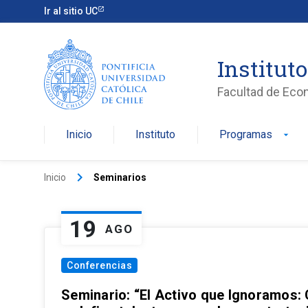
Ir al sitio UC
Institut
Facultad de Eco
Inicio
Instituto
Programas
arrow_drop_down
keyboard_arrow_right
Inicio
Seminarios
19
AGO
Conferencias
Seminario: “El Activo que Ignoramos: