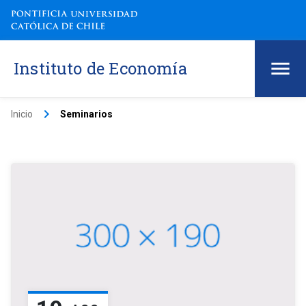
Instituto de Economía
keyboard_arrow_right
Inicio
Seminarios