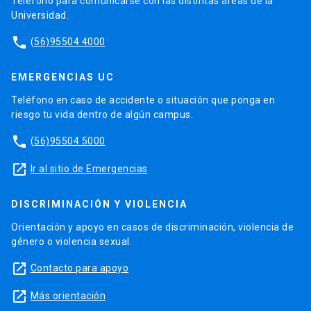
Teléfono para comunicarse con las distintas áreas de la
Universidad.
phone
(56)95504 4000
EMERGENCIAS UC
Teléfono en caso de accidente o situación que ponga en
riesgo tu vida dentro de algún campus.
phone
(56)95504 5000
launch
Ir al sitio de Emergencias
DISCRIMINACIÓN Y VIOLENCIA
Orientación y apoyo en casos de discriminación, violencia de
género o violencia sexual.
launch
Contacto para apoyo
launch
Más orientación