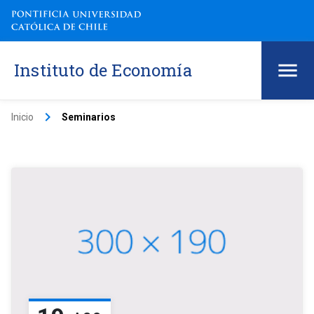
Instituto de Economía
keyboard_arrow_right
Inicio
Seminarios