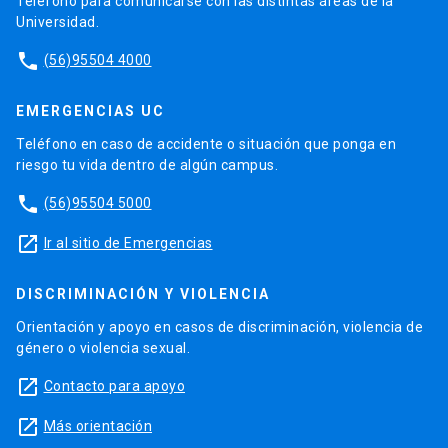
Teléfono para comunicarse con las distintas áreas de la
Universidad.
phone
(56)95504 4000
EMERGENCIAS UC
Teléfono en caso de accidente o situación que ponga en
riesgo tu vida dentro de algún campus.
phone
(56)95504 5000
launch
Ir al sitio de Emergencias
DISCRIMINACIÓN Y VIOLENCIA
Orientación y apoyo en casos de discriminación, violencia de
género o violencia sexual.
launch
Contacto para apoyo
launch
Más orientación