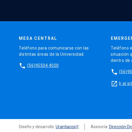
MESA CENTRAL
EMERGE
Teléfono para comunicarse con las
Teléfono e
distintas áreas de la Universidad.
situación 
dentro de
phone
(56)95504 4000
phone
(56)9
launch
Ir al 
Diseño y desarrollo:
Urantiacos
Asesoría:
Dirección Dig