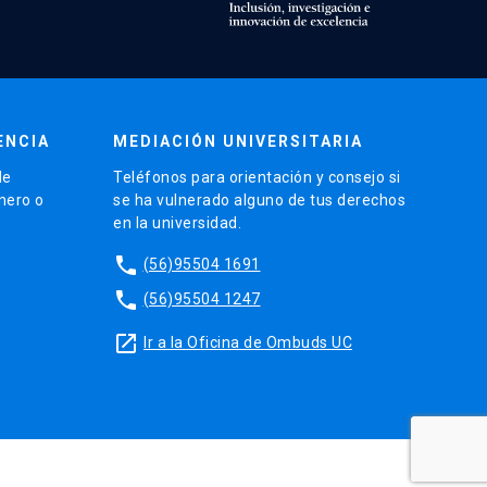
ENCIA
MEDIACIÓN UNIVERSITARIA
de
Teléfonos para orientación y consejo si
énero o
se ha vulnerado alguno de tus derechos
en la universidad.
phone
(56)95504 1691
phone
(56)95504 1247
launch
Ir a la Oficina de Ombuds UC