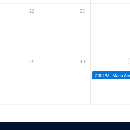
22
23
29
30
2:00 PM -
Maria Aristizabal-Ramirez, FED