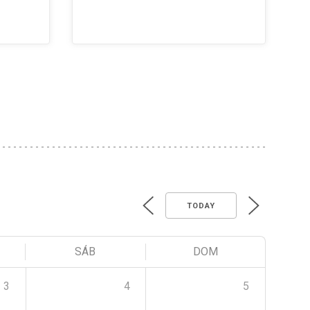
TODAY
SÁB
DOM
3
4
5