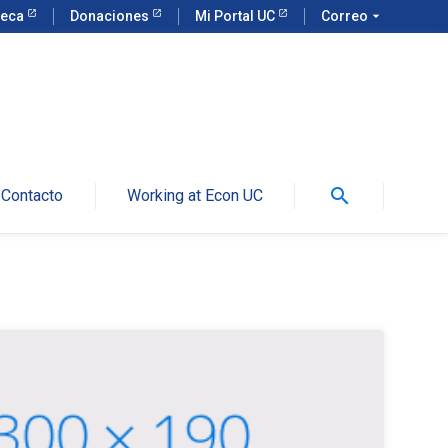
teca
Donaciones
Mi Portal UC
Correo
arrow_drop_down
search
Contacto
Working at Econ UC