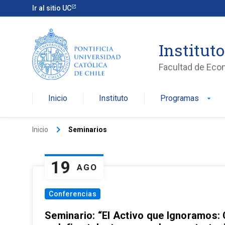
Ir al sitio UC
Institut
Facultad de Eco
Inicio
Instituto
Programas
arrow_drop_down
keyboard_arrow_right
Inicio
Seminarios
19
AGO
Conferencias
Seminario: “El Activo que Ignoramos: