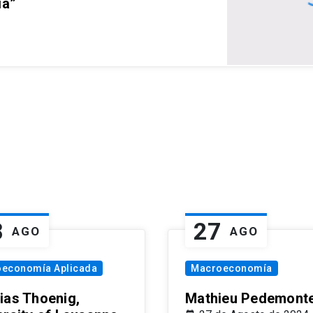
ia”
8
27
AGO
AGO
oeconomía Aplicada
Macroeconomía
ias Thoenig,
Mathieu Pedemonte