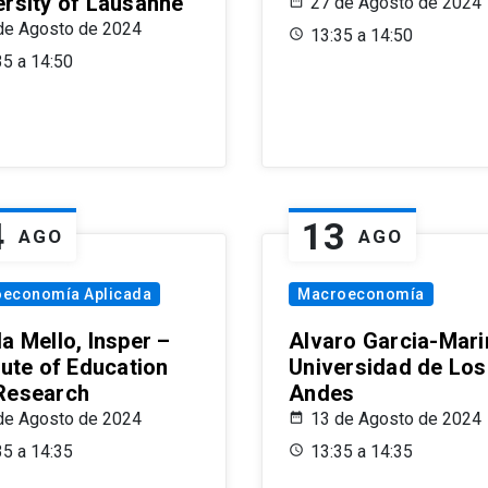
ersity of Lausanne
27 de Agosto de 2024
de Agosto de 2024
13:35 a 14:50
35 a 14:50
4
13
AGO
AGO
oeconomía Aplicada
Macroeconomía
a Mello, Insper –
Alvaro Garcia-Mari
tute of Education
Universidad de Los
Research
Andes
de Agosto de 2024
13 de Agosto de 2024
35 a 14:35
13:35 a 14:35