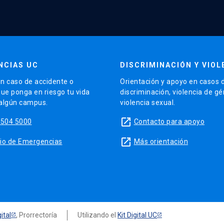
NCIAS UC
DISCRIMINACIÓN Y VIOL
n caso de accidente o
Orientación y apoyo en casos 
que ponga en riesgo tu vida
discriminación, violencia de g
 algún campus.
violencia sexual.
launch
5504 5000
Contacto para apoyo
launch
sitio de Emergencias
Más orientación
ital
, Prorrectoría
Utilizando el
Kit Digital UC