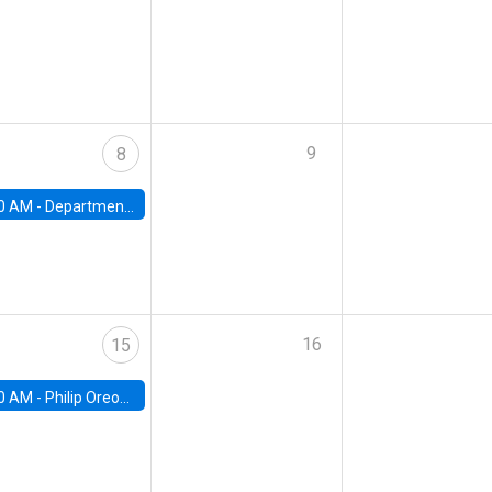
9
8
0 AM -
Department Seminar: James Robinson
16
15
0 AM -
Philip Oreopolous, University of Toronto