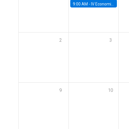
9:00 AM -
IV Economics Alumni Workshop
2
3
9
10