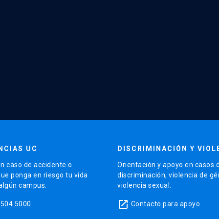
NCIAS UC
DISCRIMINACIÓN Y VIOL
n caso de accidente o
Orientación y apoyo en casos 
que ponga en riesgo tu vida
discriminación, violencia de g
 algún campus.
violencia sexual.
launch
5504 5000
Contacto para apoyo