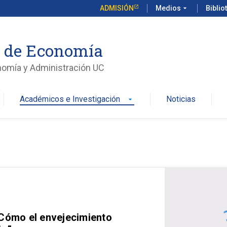
ADMISIÓN
Medios
arrow_drop_down
Biblio
o de Economía
nomía y Administración UC
Académicos e Investigación
Noticias
arrow_drop_down
 Cómo el envejecimiento