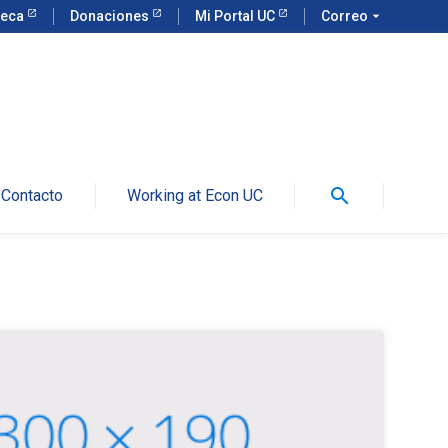
teca
Donaciones
Mi Portal UC
Correo
arrow_drop_down
search
Contacto
Working at Econ UC