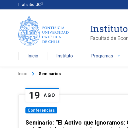
Ir al sitio UC
Institut
Facultad de Eco
Inicio
Instituto
Programas
arrow_drop_down
keyboard_arrow_right
Inicio
Seminarios
19
AGO
Conferencias
Seminario: “El Activo que Ignoramos: