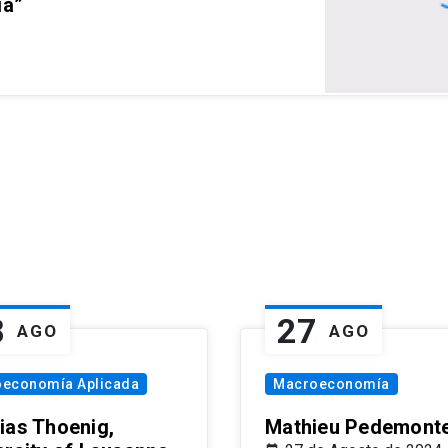
ia”
8
27
AGO
AGO
oeconomía Aplicada
Macroeconomía
ias Thoenig,
Mathieu Pedemonte