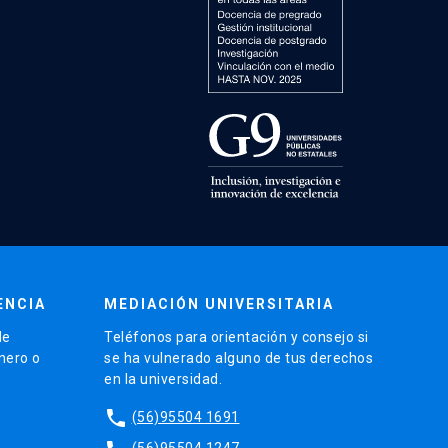
ENCIA
MEDIACIÓN UNIVERSITARIA
de
Teléfonos para orientación y consejo si
énero o
se ha vulnerado alguno de tus derechos
en la universidad.
phone
(56)95504 1691