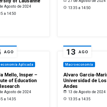
ersity of Lausanne
27 de Agosto de 2024
de Agosto de 2024
13:35 a 14:50
35 a 14:50
4
13
AGO
AGO
oeconomía Aplicada
Macroeconomía
a Mello, Insper –
Alvaro Garcia-Mari
tute of Education
Universidad de Los
Research
Andes
de Agosto de 2024
13 de Agosto de 2024
35 a 14:35
13:35 a 14:35