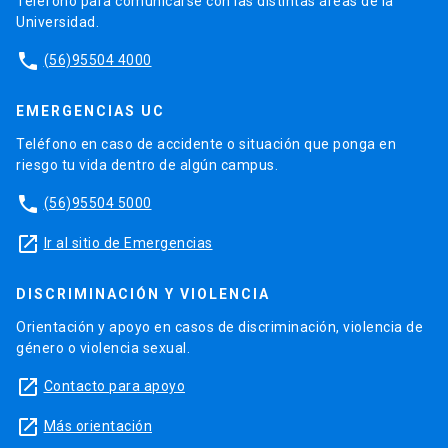
Teléfono para comunicarse con las distintas áreas de la
Universidad.
phone
(56)95504 4000
EMERGENCIAS UC
Teléfono en caso de accidente o situación que ponga en
riesgo tu vida dentro de algún campus.
phone
(56)95504 5000
launch
Ir al sitio de Emergencias
DISCRIMINACIÓN Y VIOLENCIA
Orientación y apoyo en casos de discriminación, violencia de
género o violencia sexual.
launch
Contacto para apoyo
launch
Más orientación