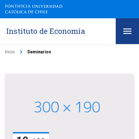
Instituto de Economía
keyboard_arrow_right
Inicio
Seminarios