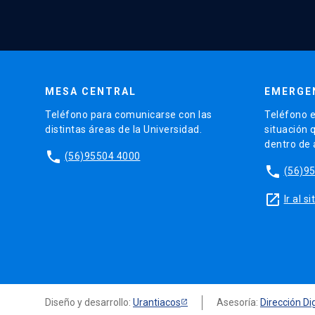
MESA CENTRAL
EMERGE
Teléfono para comunicarse con las
Teléfono e
distintas áreas de la Universidad.
situación 
dentro de
phone
(56)95504 4000
phone
(56)9
launch
Ir al 
Diseño y desarrollo:
Urantiacos
Asesoría:
Dirección Dig