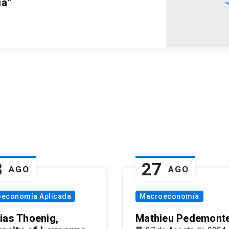
ia”
8
27
AGO
AGO
oeconomía Aplicada
Macroeconomía
ias Thoenig,
Mathieu Pedemonte