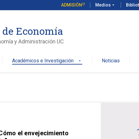
ADMISIÓN
Medios
arrow_drop_down
Biblio
o de Economía
nomía y Administración UC
Académicos e Investigación
Noticias
arrow_drop_down
 Cómo el envejecimiento