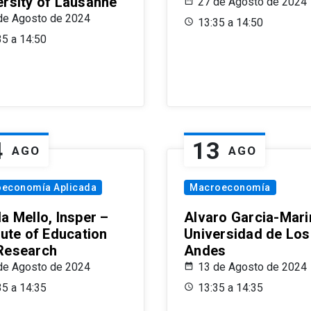
ersity of Lausanne
27 de Agosto de 2024
de Agosto de 2024
13:35 a 14:50
35 a 14:50
4
13
AGO
AGO
oeconomía Aplicada
Macroeconomía
a Mello, Insper –
Alvaro Garcia-Mari
tute of Education
Universidad de Los
Research
Andes
de Agosto de 2024
13 de Agosto de 2024
35 a 14:35
13:35 a 14:35