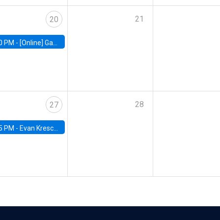
21
20
0 PM -
[Online] Gabriel Englander, World Bank
28
27
5 PM -
Evan Kresch, Oberlin College