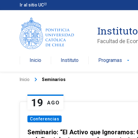
Ir al sitio UC
Institut
Facultad de Eco
Inicio
Instituto
Programas
arrow_drop_down
keyboard_arrow_right
Inicio
Seminarios
19
AGO
Conferencias
Seminario: “El Activo que Ignoramos: