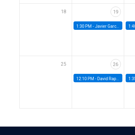
18
19
1:30 PM -
Javier Garcia Cicco, Universidad de San Andres
1:4
25
26
12:10 PM -
David Rappoport, FED Board
1:3