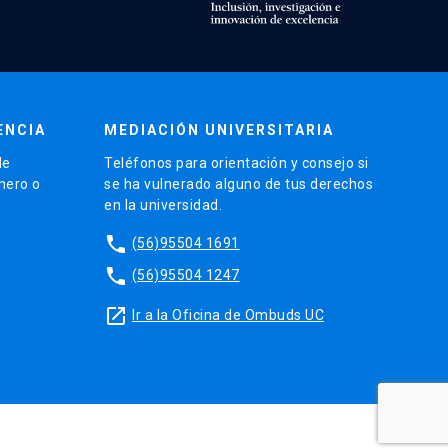
ENCIA
MEDIACIÓN UNIVERSITARIA
de
Teléfonos para orientación y consejo si
énero o
se ha vulnerado alguno de tus derechos
en la universidad.
phone
(56)95504 1691
phone
(56)95504 1247
launch
Ir a la Oficina de Ombuds UC