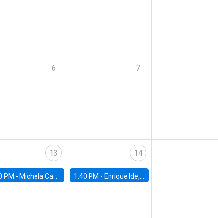
6
7
13
14
0 PM -
Michela Carlana, Harvard Kennedy School
1:40 PM -
Enrique Ide, IESE