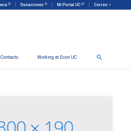
teca
Donaciones
Mi Portal UC
Correo
arrow_drop_down
search
Contacto
Working at Econ UC