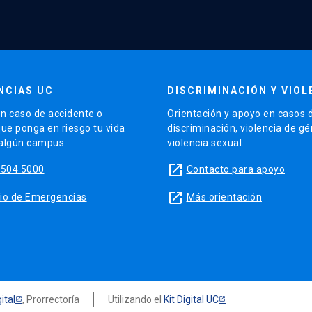
NCIAS UC
DISCRIMINACIÓN Y VIOL
n caso de accidente o
Orientación y apoyo en casos 
que ponga en riesgo tu vida
discriminación, violencia de g
 algún campus.
violencia sexual.
launch
5504 5000
Contacto para apoyo
launch
sitio de Emergencias
Más orientación
ital
, Prorrectoría
Utilizando el
Kit Digital UC