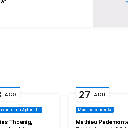
ia”
8
27
AGO
AGO
oeconomía Aplicada
Macroeconomía
ias Thoenig,
Mathieu Pedemonte