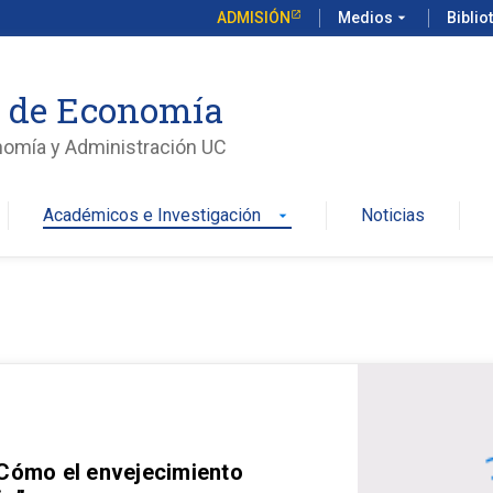
ADMISIÓN
Medios
arrow_drop_down
Biblio
o de Economía
nomía y Administración UC
Académicos e Investigación
Noticias
arrow_drop_down
 Cómo el envejecimiento