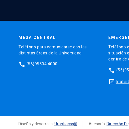
MESA CENTRAL
EMERGE
Teléfono para comunicarse con las
Teléfono e
distintas áreas de la Universidad.
situación 
dentro de
phone
(56)95504 4000
phone
(56)9
launch
Ir al 
Diseño y desarrollo:
Urantiacos
Asesoría:
Dirección Dig