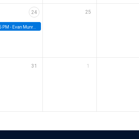
25
24
5 PM -
Evan Munro, Neyman Visiting Assistant Professor in the Department of Statistics at UC Berkeley
31
1