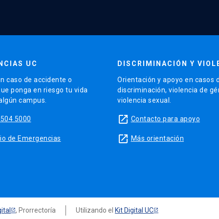
NCIAS UC
DISCRIMINACIÓN Y VIOL
n caso de accidente o
Orientación y apoyo en casos 
que ponga en riesgo tu vida
discriminación, violencia de g
 algún campus.
violencia sexual.
launch
5504 5000
Contacto para apoyo
launch
sitio de Emergencias
Más orientación
ital
, Prorrectoría
Utilizando el
Kit Digital UC