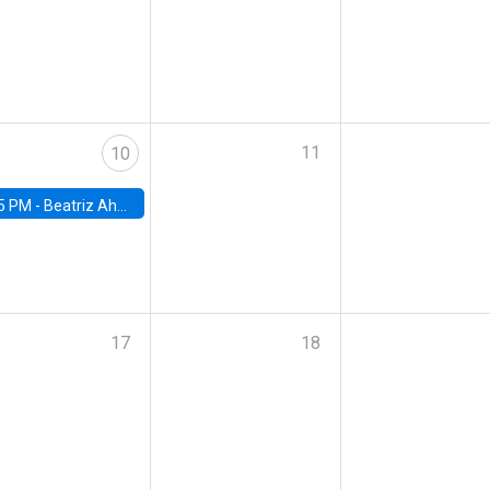
11
10
5 PM -
Beatriz Ahumada, PhD candidate, Universidad de Pittsburgh
17
18