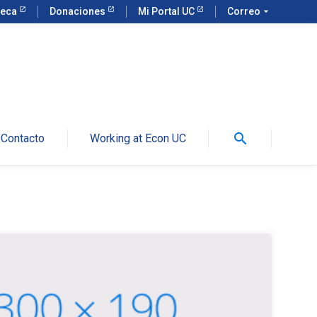
teca
Donaciones
Mi Portal UC
Correo
arrow_drop_down
search
Contacto
Working at Econ UC