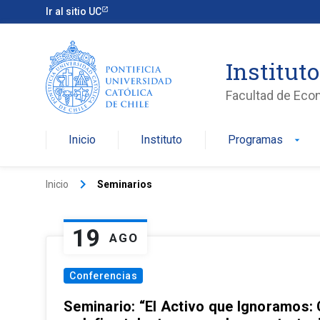
Ir al sitio UC
Institut
Facultad de Eco
Inicio
Instituto
Programas
arrow_drop_down
keyboard_arrow_right
Inicio
Seminarios
19
AGO
Conferencias
Seminario: “El Activo que Ignoramos: