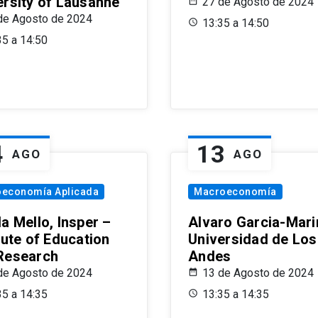
ersity of Lausanne
27 de Agosto de 2024
de Agosto de 2024
13:35 a 14:50
35 a 14:50
4
13
AGO
AGO
oeconomía Aplicada
Macroeconomía
a Mello, Insper –
Alvaro Garcia-Mari
tute of Education
Universidad de Los
Research
Andes
de Agosto de 2024
13 de Agosto de 2024
35 a 14:35
13:35 a 14:35