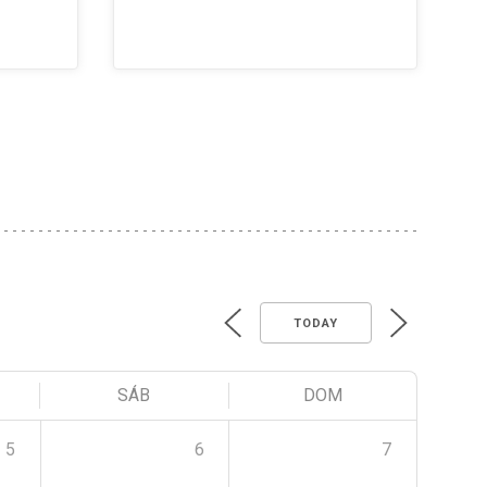
TODAY
SÁB
DOM
5
6
7