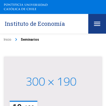
Instituto de Economía
keyboard_arrow_right
Inicio
Seminarios