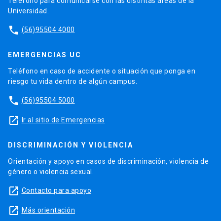
Teléfono para comunicarse con las distintas áreas de la
Universidad.
phone
(56)95504 4000
EMERGENCIAS UC
Teléfono en caso de accidente o situación que ponga en
riesgo tu vida dentro de algún campus.
phone
(56)95504 5000
launch
Ir al sitio de Emergencias
DISCRIMINACIÓN Y VIOLENCIA
Orientación y apoyo en casos de discriminación, violencia de
género o violencia sexual.
launch
Contacto para apoyo
launch
Más orientación