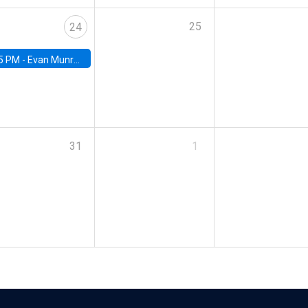
25
24
5 PM -
Evan Munro, Neyman Visiting Assistant Professor in the Department of Statistics at UC Berkeley
31
1