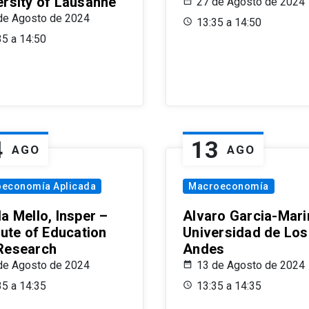
ersity of Lausanne
27 de Agosto de 2024
de Agosto de 2024
13:35 a 14:50
35 a 14:50
4
13
AGO
AGO
oeconomía Aplicada
Macroeconomía
a Mello, Insper –
Alvaro Garcia-Mari
tute of Education
Universidad de Los
Research
Andes
de Agosto de 2024
13 de Agosto de 2024
35 a 14:35
13:35 a 14:35