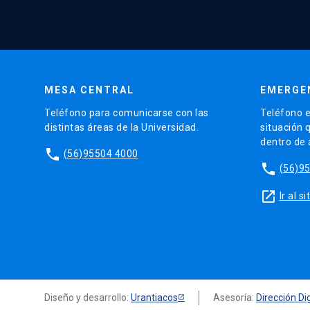
MESA CENTRAL
EMERGE
Teléfono para comunicarse con las
Teléfono e
distintas áreas de la Universidad.
situación 
dentro de
phone
(56)95504 4000
phone
(56)9
launch
Ir al 
Diseño y desarrollo:
Urantiacos
Asesoría:
Dirección Dig