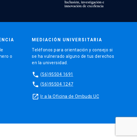
ENCIA
MEDIACIÓN UNIVERSITARIA
de
Teléfonos para orientación y consejo si
énero o
se ha vulnerado alguno de tus derechos
en la universidad.
phone
(56)95504 1691
phone
(56)95504 1247
launch
Ir a la Oficina de Ombuds UC