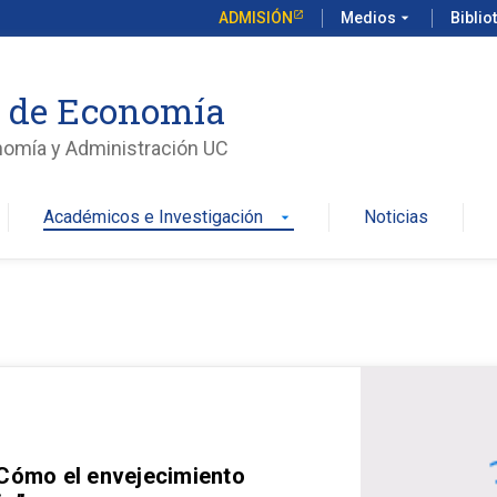
ADMISIÓN
Medios
arrow_drop_down
Biblio
o de Economía
nomía y Administración UC
Académicos e Investigación
Noticias
arrow_drop_down
 Cómo el envejecimiento