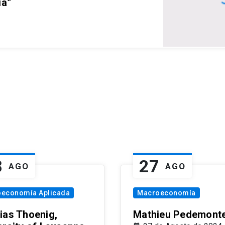
ia”
8
27
AGO
AGO
oeconomía Aplicada
Macroeconomía
ias Thoenig,
Mathieu Pedemonte