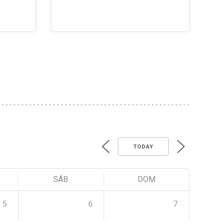
TODAY
SÁB
DOM
5
6
7