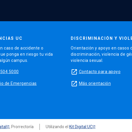
NCIAS UC
DISCRIMINACIÓN Y VIOL
n caso de accidente o
Orientación y apoyo en casos 
que ponga en riesgo tu vida
discriminación, violencia de g
 algún campus.
violencia sexual.
launch
5504 5000
Contacto para apoyo
launch
sitio de Emergencias
Más orientación
ital
, Prorrectoría
Utilizando el
Kit Digital UC