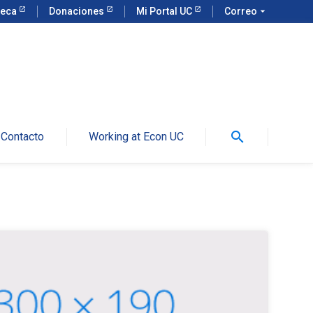
teca
Donaciones
Mi Portal UC
Correo
arrow_drop_down
search
Contacto
Working at Econ UC