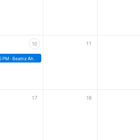
11
10
5 PM -
Beatriz Ahumada, PhD candidate, Universidad de Pittsburgh
17
18