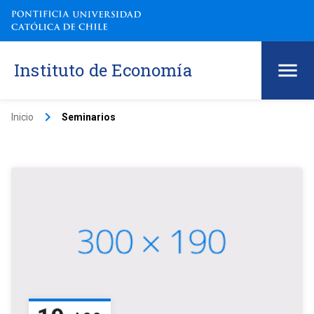
Instituto de Economía
keyboard_arrow_right
Inicio
Seminarios