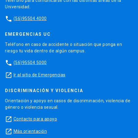
Teléfono para comunicarse con las distintas áreas de la
Universidad.
phone
(56)95504 4000
EMERGENCIAS UC
Teléfono en caso de accidente o situación que ponga en
riesgo tu vida dentro de algún campus.
phone
(56)95504 5000
launch
Ir al sitio de Emergencias
DISCRIMINACIÓN Y VIOLENCIA
Orientación y apoyo en casos de discriminación, violencia de
género o violencia sexual.
launch
Contacto para apoyo
launch
Más orientación