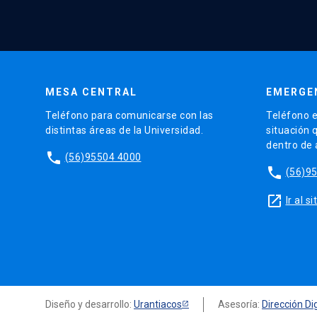
MESA CENTRAL
EMERGE
Teléfono para comunicarse con las
Teléfono e
distintas áreas de la Universidad.
situación 
dentro de
phone
(56)95504 4000
phone
(56)9
launch
Ir al 
Diseño y desarrollo:
Urantiacos
Asesoría:
Dirección Dig