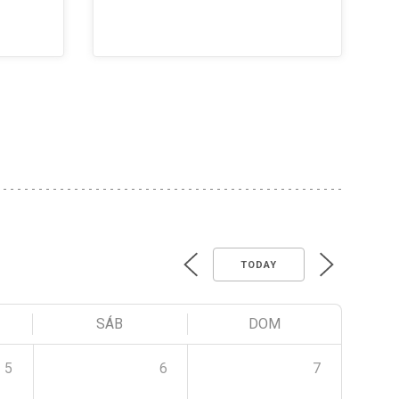
TODAY
SÁB
DOM
5
6
7