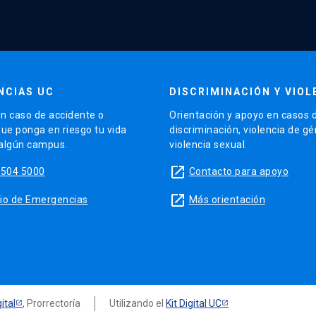
NCIAS UC
DISCRIMINACIÓN Y VIOL
n caso de accidente o
Orientación y apoyo en casos 
que ponga en riesgo tu vida
discriminación, violencia de g
 algún campus.
violencia sexual.
launch
5504 5000
Contacto para apoyo
launch
sitio de Emergencias
Más orientación
ital
, Prorrectoría
Utilizando el
Kit Digital UC