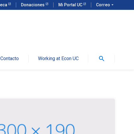
teca
Donaciones
Mi Portal UC
Correo
arrow_drop_down
search
Contacto
Working at Econ UC