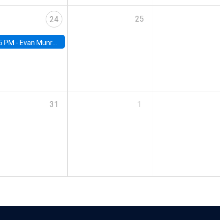
25
24
5 PM -
Evan Munro, Neyman Visiting Assistant Professor in the Department of Statistics at UC Berkeley
31
1