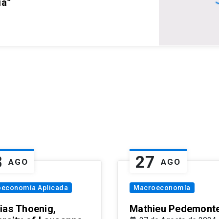
ia”
8
27
AGO
AGO
oeconomía Aplicada
Macroeconomía
ias Thoenig,
Mathieu Pedemonte