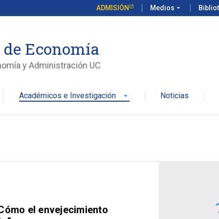
ADMISIÓN
Medios
arrow_drop_down
Biblio
o de Economía
nomía y Administración UC
Académicos e Investigación
Noticias
arrow_drop_down
 Cómo el envejecimiento