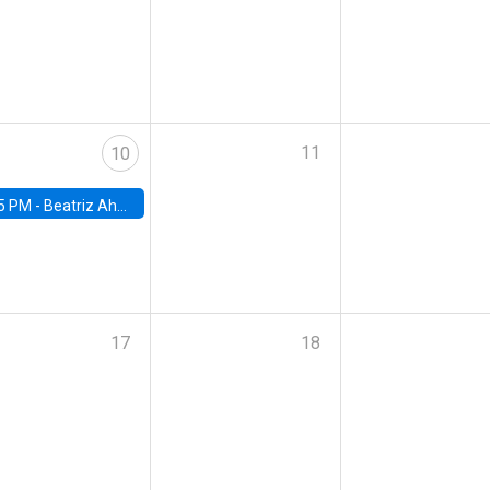
11
10
5 PM -
Beatriz Ahumada, PhD candidate, Universidad de Pittsburgh
17
18