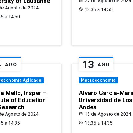
ersity of Lausanne
27 de Agosto de 2024
de Agosto de 2024
13:35 a 14:50
35 a 14:50
4
13
AGO
AGO
oeconomía Aplicada
Macroeconomía
a Mello, Insper –
Alvaro Garcia-Mari
tute of Education
Universidad de Los
Research
Andes
de Agosto de 2024
13 de Agosto de 2024
35 a 14:35
13:35 a 14:35