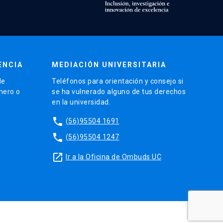
ENCIA
MEDIACIÓN UNIVERSITARIA
de
Teléfonos para orientación y consejo si
énero o
se ha vulnerado alguno de tus derechos
en la universidad.
phone
(56)95504 1691
phone
(56)95504 1247
launch
Ir a la Oficina de Ombuds UC