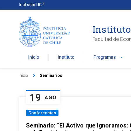
Ir al sitio UC
Institut
Facultad de Eco
Inicio
Instituto
Programas
arrow_drop_down
keyboard_arrow_right
Inicio
Seminarios
19
AGO
Conferencias
Seminario: “El Activo que Ignoramos: