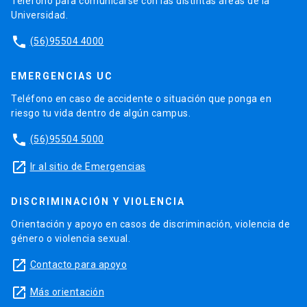
Teléfono para comunicarse con las distintas áreas de la
Universidad.
phone
(56)95504 4000
EMERGENCIAS UC
Teléfono en caso de accidente o situación que ponga en
riesgo tu vida dentro de algún campus.
phone
(56)95504 5000
launch
Ir al sitio de Emergencias
DISCRIMINACIÓN Y VIOLENCIA
Orientación y apoyo en casos de discriminación, violencia de
género o violencia sexual.
launch
Contacto para apoyo
launch
Más orientación