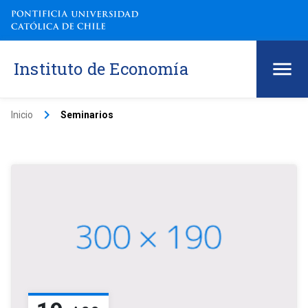
Instituto de Economía
keyboard_arrow_right
Inicio
Seminarios