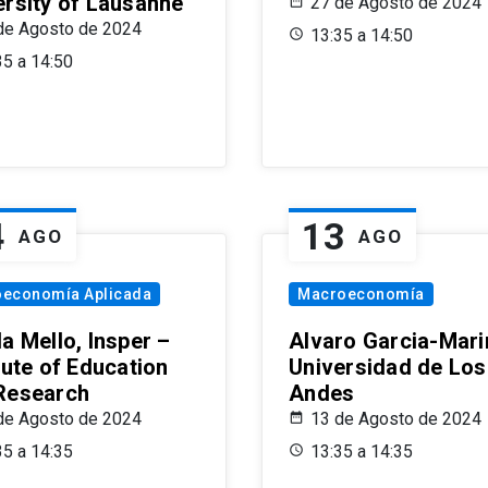
ersity of Lausanne
27 de Agosto de 2024
de Agosto de 2024
13:35 a 14:50
35 a 14:50
4
13
AGO
AGO
oeconomía Aplicada
Macroeconomía
a Mello, Insper –
Alvaro Garcia-Mari
tute of Education
Universidad de Los
Research
Andes
de Agosto de 2024
13 de Agosto de 2024
35 a 14:35
13:35 a 14:35