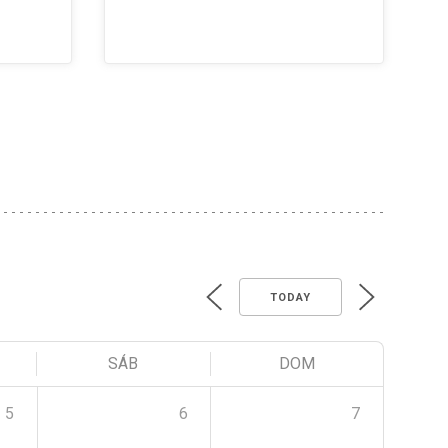
TODAY
SÁB
DOM
5
6
7