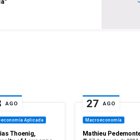
ia”
8
27
AGO
AGO
oeconomía Aplicada
Macroeconomía
ias Thoenig,
Mathieu Pedemonte