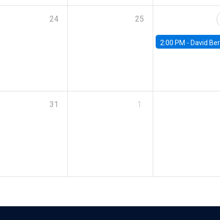
24
25
2:00 PM -
David Berger, D
31
1