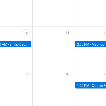
11
10
0 AM -
Emilio Depetris-Chauvín, Universidad Católica
2:00 PM -
Mauricio Tejada,
17
18
1:00 PM -
Claudio Ferraz, British Col