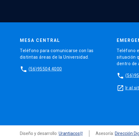
MESA CENTRAL
EMERGE
Teléfono para comunicarse con las
Teléfono e
distintas áreas de la Universidad.
situación 
dentro de
phone
(56)95504 4000
phone
(56)9
launch
Ir al 
Diseño y desarrollo:
Urantiacos
Asesoría:
Dirección Dig