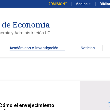
ADMISIÓN
Medios
arrow_drop_down
Biblio
o de Economía
nomía y Administración UC
Académicos e Investigación
Noticias
arrow_drop_down
 Cómo el envejecimiento