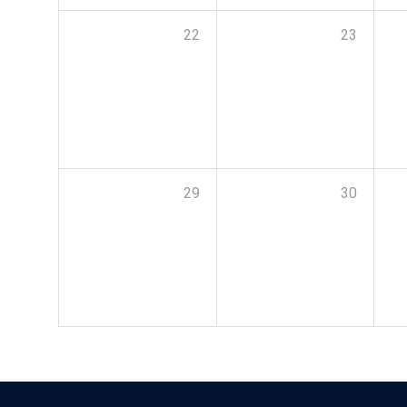
22
23
29
30