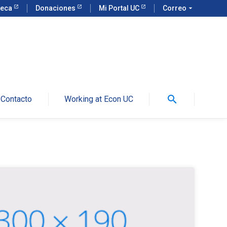
teca
Donaciones
Mi Portal UC
Correo
arrow_drop_down
search
Contacto
Working at Econ UC