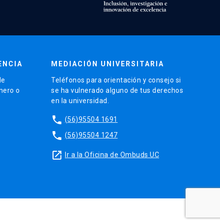
ENCIA
MEDIACIÓN UNIVERSITARIA
de
Teléfonos para orientación y consejo si
énero o
se ha vulnerado alguno de tus derechos
en la universidad.
phone
(56)95504 1691
phone
(56)95504 1247
launch
Ir a la Oficina de Ombuds UC