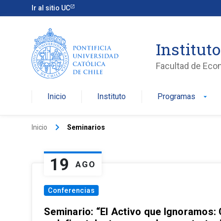
Ir al sitio UC
Institut
Facultad de Eco
Inicio
Instituto
Programas
arrow_drop_down
keyboard_arrow_right
Inicio
Seminarios
19
AGO
Conferencias
Seminario: “El Activo que Ignoramos: