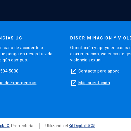
NCIAS UC
DISCRIMINACIÓN Y VIOL
n caso de accidente o
Orientación y apoyo en casos 
que ponga en riesgo tu vida
discriminación, violencia de g
 algún campus.
violencia sexual.
launch
5504 5000
Contacto para apoyo
launch
sitio de Emergencias
Más orientación
ital
, Prorrectoría
Utilizando el
Kit Digital UC