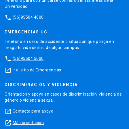
Teléfono para comunicarse con las distintas áreas de la
Universidad.
phone
(56)95504 4000
EMERGENCIAS UC
Teléfono en caso de accidente o situación que ponga en
riesgo tu vida dentro de algún campus.
phone
(56)95504 5000
launch
Ir al sitio de Emergencias
DISCRIMINACIÓN Y VIOLENCIA
Orientación y apoyo en casos de discriminación, violencia de
género o violencia sexual.
launch
Contacto para apoyo
launch
Más orientación