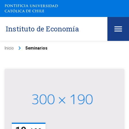
Instituto de Economía
keyboard_arrow_right
Inicio
Seminarios