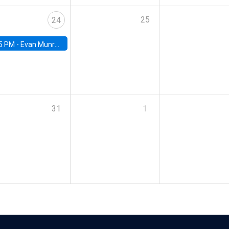
25
24
5 PM -
Evan Munro, Neyman Visiting Assistant Professor in the Department of Statistics at UC Berkeley
31
1