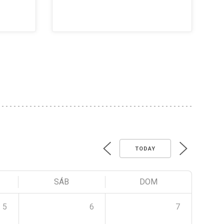
TODAY
SÁB
DOM
5
6
7