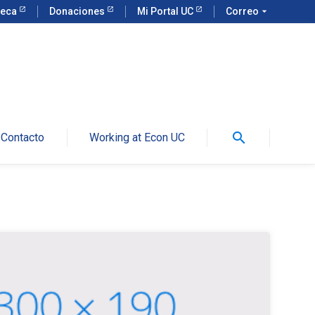
teca
Donaciones
Mi Portal UC
Correo
arrow_drop_down
search
Contacto
Working at Econ UC