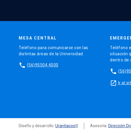
MESA CENTRAL
EMERGE
Teléfono para comunicarse con las
Teléfono e
distintas áreas de la Universidad.
situación 
dentro de
phone
(56)95504 4000
phone
(56)9
launch
Ir al 
Diseño y desarrollo:
Urantiacos
Asesoría:
Dirección Dig