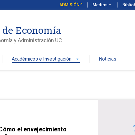
ADMISIÓN
Medios
arrow_drop_down
Biblio
o de Economía
nomía y Administración UC
Académicos e Investigación
Noticias
arrow_drop_down
 Cómo el envejecimiento