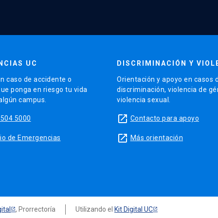
NCIAS UC
DISCRIMINACIÓN Y VIOL
n caso de accidente o
Orientación y apoyo en casos 
que ponga en riesgo tu vida
discriminación, violencia de g
 algún campus.
violencia sexual.
launch
5504 5000
Contacto para apoyo
launch
sitio de Emergencias
Más orientación
ital
, Prorrectoría
Utilizando el
Kit Digital UC