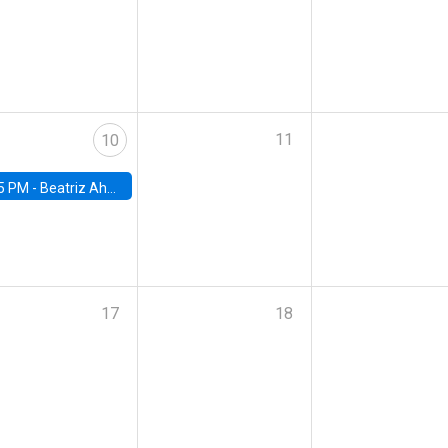
11
10
5 PM -
Beatriz Ahumada, PhD candidate, Universidad de Pittsburgh
17
18