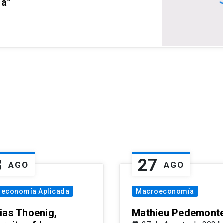
ia”
8
27
AGO
AGO
oeconomía Aplicada
Macroeconomía
ias Thoenig,
Mathieu Pedemonte