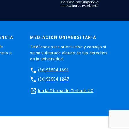
ENCIA
MEDIACIÓN UNIVERSITARIA
de
Teléfonos para orientación y consejo si
énero o
se ha vulnerado alguno de tus derechos
en la universidad.
phone
(56)95504 1691
phone
(56)95504 1247
launch
Ir a la Oficina de Ombuds UC