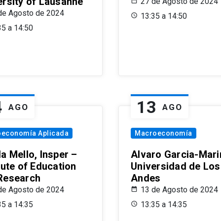
ersity of Lausanne
27 de Agosto de 2024
de Agosto de 2024
13:35 a 14:50
35 a 14:50
4
13
AGO
AGO
oeconomía Aplicada
Macroeconomía
a Mello, Insper –
Alvaro Garcia-Mari
tute of Education
Universidad de Los
Research
Andes
de Agosto de 2024
13 de Agosto de 2024
35 a 14:35
13:35 a 14:35