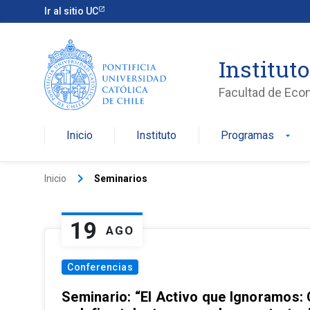
Ir al sitio UC
Institut
Facultad de Eco
Inicio
Instituto
Programas
arrow_drop_down
keyboard_arrow_right
Inicio
Seminarios
19
AGO
Conferencias
Seminario: “El Activo que Ignoramos: