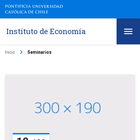
Instituto de Economía
keyboard_arrow_right
Inicio
Seminarios