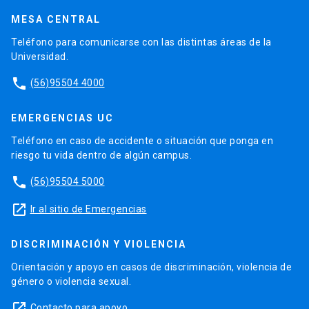
MESA CENTRAL
Teléfono para comunicarse con las distintas áreas de la
Universidad.
phone
(56)95504 4000
EMERGENCIAS UC
Teléfono en caso de accidente o situación que ponga en
riesgo tu vida dentro de algún campus.
phone
(56)95504 5000
launch
Ir al sitio de Emergencias
DISCRIMINACIÓN Y VIOLENCIA
Orientación y apoyo en casos de discriminación, violencia de
género o violencia sexual.
launch
Contacto para apoyo