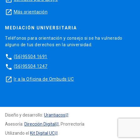
launch
Más orientación
MEDIACIÓN UNIVERSITARIA
Teléfonos para orientación y consejo si se ha vulnerado
alguno de tus derechos en la universidad.
phone
(56)95504 1691
phone
(56)95504 1247
launch
Ir a la Oficina de Ombuds UC
Diseño y desarrollo:
Urantiacos
Asesoría:
Dirección Digital
, Prorrectoría
Utilizando el
Kit Digital UC