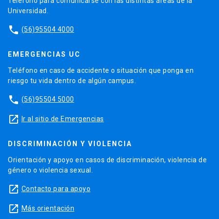
Teléfono para comunicarse con las distintas áreas de la
Universidad.
phone
(56)95504 4000
EMERGENCIAS UC
Teléfono en caso de accidente o situación que ponga en
riesgo tu vida dentro de algún campus.
phone
(56)95504 5000
launch
Ir al sitio de Emergencias
DISCRIMINACIÓN Y VIOLENCIA
Orientación y apoyo en casos de discriminación, violencia de
género o violencia sexual.
launch
Contacto para apoyo
launch
Más orientación