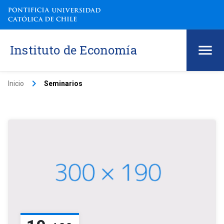
Instituto de Economía
keyboard_arrow_right
Inicio
Seminarios