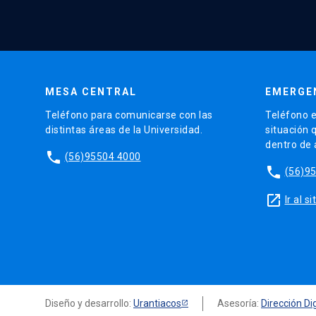
MESA CENTRAL
EMERGE
Teléfono para comunicarse con las
Teléfono e
distintas áreas de la Universidad.
situación 
dentro de
phone
(56)95504 4000
phone
(56)9
launch
Ir al 
Diseño y desarrollo:
Urantiacos
Asesoría:
Dirección Dig