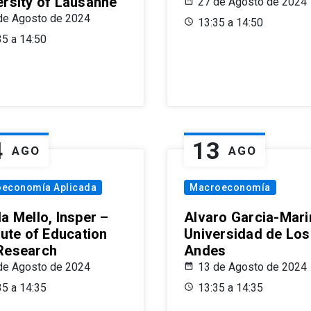
ersity of Lausanne
27 de Agosto de 2024
de Agosto de 2024
13:35 a 14:50
35 a 14:50
4
13
AGO
AGO
oeconomía Aplicada
Macroeconomía
a Mello, Insper –
Alvaro Garcia-Mari
tute of Education
Universidad de Los
Research
Andes
de Agosto de 2024
13 de Agosto de 2024
35 a 14:35
13:35 a 14:35