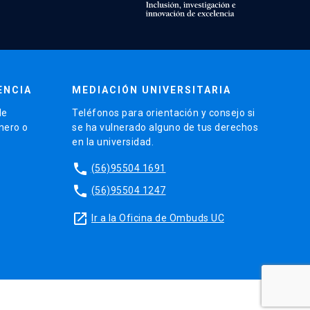
ENCIA
MEDIACIÓN UNIVERSITARIA
de
Teléfonos para orientación y consejo si
énero o
se ha vulnerado alguno de tus derechos
en la universidad.
phone
(56)95504 1691
phone
(56)95504 1247
launch
Ir a la Oficina de Ombuds UC