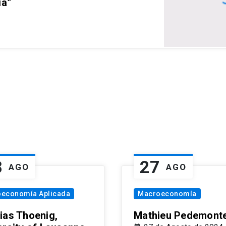
ia”
8
27
AGO
AGO
oeconomía Aplicada
Macroeconomía
ias Thoenig,
Mathieu Pedemonte