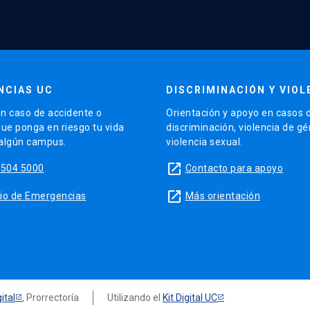
NCIAS UC
DISCRIMINACIÓN Y VIOL
n caso de accidente o
Orientación y apoyo en casos 
que ponga en riesgo tu vida
discriminación, violencia de g
 algún campus.
violencia sexual.
launch
5504 5000
Contacto para apoyo
launch
sitio de Emergencias
Más orientación
ital
, Prorrectoría
Utilizando el
Kit Digital UC