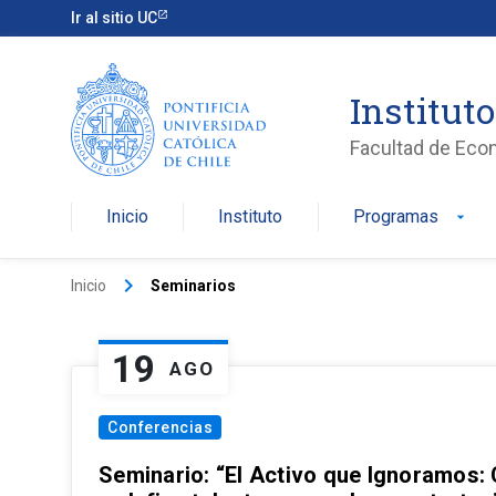
Ir al sitio UC
Institut
Facultad de Eco
Inicio
Instituto
Programas
arrow_drop_down
keyboard_arrow_right
Inicio
Seminarios
19
AGO
Conferencias
Seminario: “El Activo que Ignoramos: