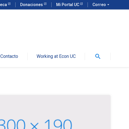
teca
Donaciones
Mi Portal UC
Correo
arrow_drop_down
search
Contacto
Working at Econ UC