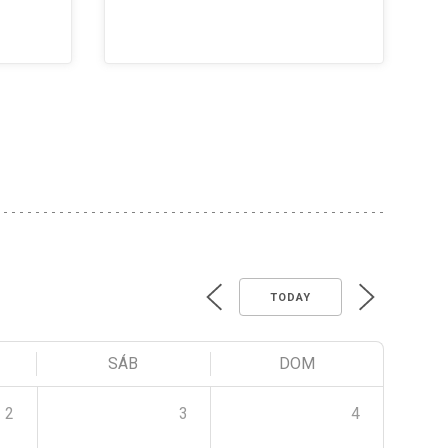
TODAY
SÁB
DOM
2
3
4