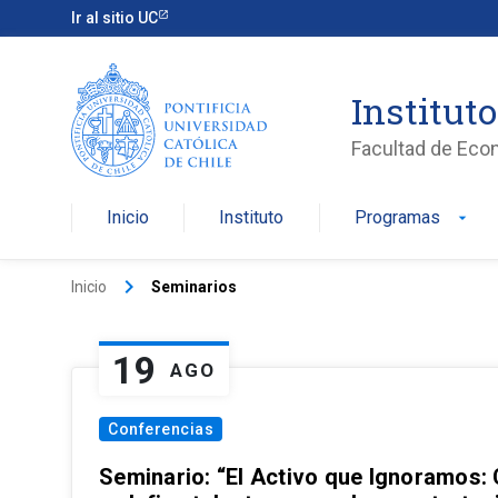
Ir al sitio UC
Institut
Facultad de Eco
Inicio
Instituto
Programas
arrow_drop_down
keyboard_arrow_right
Inicio
Seminarios
19
AGO
Conferencias
Seminario: “El Activo que Ignoramos: