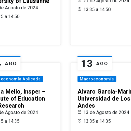
ersity of Lausanne
27 de Agosto de 2024
de Agosto de 2024
13:35 a 14:50
35 a 14:50
4
13
AGO
AGO
oeconomía Aplicada
Macroeconomía
a Mello, Insper –
Alvaro Garcia-Mari
tute of Education
Universidad de Los
Research
Andes
de Agosto de 2024
13 de Agosto de 2024
35 a 14:35
13:35 a 14:35