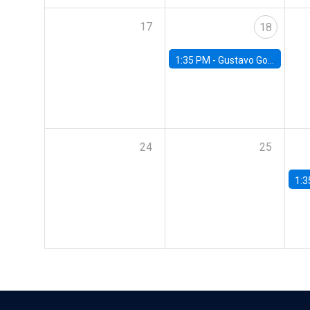
17
18
1:35 PM -
Gustavo González, Banco Central de Chile
24
25
1:3