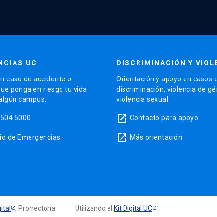
NCIAS UC
DISCRIMINACIÓN Y VIOL
n caso de accidente o
Orientación y apoyo en casos 
que ponga en riesgo tu vida
discriminación, violencia de g
 algún campus.
violencia sexual.
launch
5504 5000
Contacto para apoyo
launch
sitio de Emergencias
Más orientación
ital
, Prorrectoría
Utilizando el
Kit Digital UC