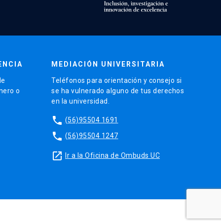
ENCIA
MEDIACIÓN UNIVERSITARIA
de
Teléfonos para orientación y consejo si
énero o
se ha vulnerado alguno de tus derechos
en la universidad.
phone
(56)95504 1691
phone
(56)95504 1247
launch
Ir a la Oficina de Ombuds UC