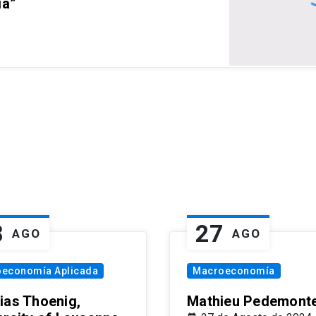
ia”
8
27
AGO
AGO
oeconomía Aplicada
Macroeconomía
ias Thoenig,
Mathieu Pedemonte