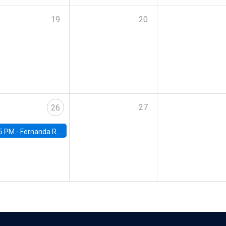
19
20
27
26
5 PM -
Fernanda Rojas Ampuero, University of Wisconsin-Madison