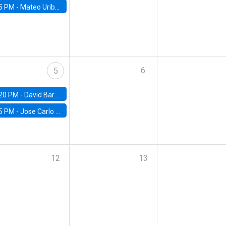
5 PM -
Mateo Uribe-Castro, Universidad de los Andes (Colombia)
6
5
20 PM -
David Bardey, Universidad de los Andes - CEDE
5 PM -
Jose Carlo Bermudez, UC (ME) & World Bank
12
13