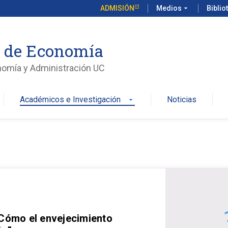
ADMISIÓN
Medios
arrow_drop_down
Biblio
o de Economía
nomía y Administración UC
Académicos e Investigación
Noticias
arrow_drop_down
 Cómo el envejecimiento