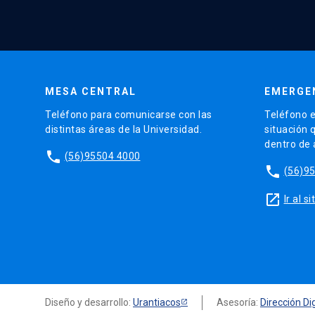
MESA CENTRAL
EMERGE
Teléfono para comunicarse con las
Teléfono e
distintas áreas de la Universidad.
situación 
dentro de
phone
(56)95504 4000
phone
(56)9
launch
Ir al 
Diseño y desarrollo:
Urantiacos
Asesoría:
Dirección Dig