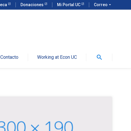
teca
Donaciones
Mi Portal UC
Correo
arrow_drop_down
search
Contacto
Working at Econ UC