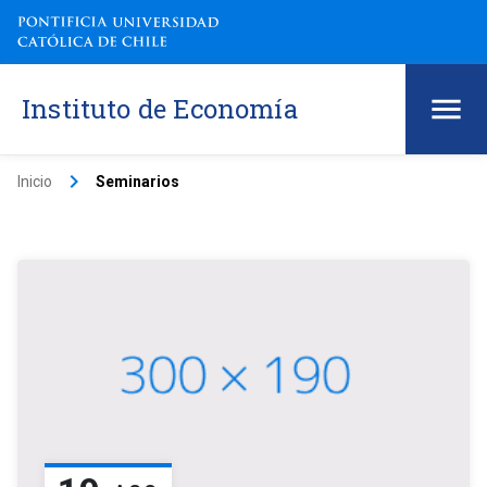
Instituto de Economía
keyboard_arrow_right
Inicio
Seminarios