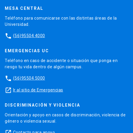
MESA CENTRAL
Teléfono para comunicarse con las distintas áreas de la
Universidad.
phone
(56)95504 4000
EMERGENCIAS UC
Teléfono en caso de accidente o situación que ponga en
riesgo tu vida dentro de algún campus.
phone
(56)95504 5000
launch
Ir al sitio de Emergencias
DISCRIMINACIÓN Y VIOLENCIA
Orientación y apoyo en casos de discriminación, violencia de
género o violencia sexual.
launch
Contacto para apoyo