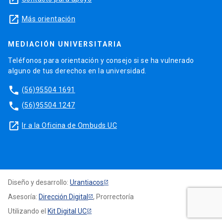
launch
Más orientación
MEDIACIÓN UNIVERSITARIA
Teléfonos para orientación y consejo si se ha vulnerado
alguno de tus derechos en la universidad.
phone
(56)95504 1691
phone
(56)95504 1247
launch
Ir a la Oficina de Ombuds UC
Diseño y desarrollo:
Urantiacos
Asesoría:
Dirección Digital
, Prorrectoría
Utilizando el
Kit Digital UC