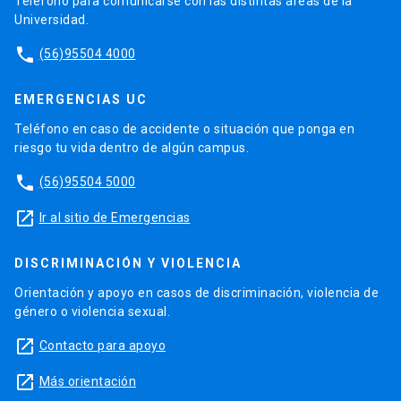
Teléfono para comunicarse con las distintas áreas de la
Universidad.
phone
(56)95504 4000
EMERGENCIAS UC
Teléfono en caso de accidente o situación que ponga en
riesgo tu vida dentro de algún campus.
phone
(56)95504 5000
launch
Ir al sitio de Emergencias
DISCRIMINACIÓN Y VIOLENCIA
Orientación y apoyo en casos de discriminación, violencia de
género o violencia sexual.
launch
Contacto para apoyo
launch
Más orientación