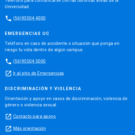
Teléfono para comunicarse con las distintas áreas de la
Universidad.
phone
(56)95504 4000
EMERGENCIAS UC
Teléfono en caso de accidente o situación que ponga en
riesgo tu vida dentro de algún campus.
phone
(56)95504 5000
launch
Ir al sitio de Emergencias
DISCRIMINACIÓN Y VIOLENCIA
Orientación y apoyo en casos de discriminación, violencia de
género o violencia sexual.
launch
Contacto para apoyo
launch
Más orientación