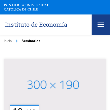
Instituto de Economía
keyboard_arrow_right
Inicio
Seminarios