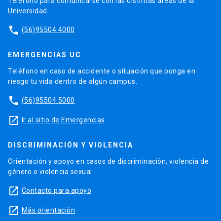
Teléfono para comunicarse con las distintas áreas de la
Universidad.
phone
(56)95504 4000
EMERGENCIAS UC
Teléfono en caso de accidente o situación que ponga en
riesgo tu vida dentro de algún campus.
phone
(56)95504 5000
launch
Ir al sitio de Emergencias
DISCRIMINACIÓN Y VIOLENCIA
Orientación y apoyo en casos de discriminación, violencia de
género o violencia sexual.
launch
Contacto para apoyo
launch
Más orientación