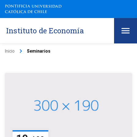
Instituto de Economía
keyboard_arrow_right
Inicio
Seminarios