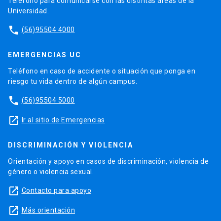
Teléfono para comunicarse con las distintas áreas de la
Universidad.
phone
(56)95504 4000
EMERGENCIAS UC
Teléfono en caso de accidente o situación que ponga en
riesgo tu vida dentro de algún campus.
phone
(56)95504 5000
launch
Ir al sitio de Emergencias
DISCRIMINACIÓN Y VIOLENCIA
Orientación y apoyo en casos de discriminación, violencia de
género o violencia sexual.
launch
Contacto para apoyo
launch
Más orientación