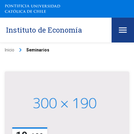
Instituto de Economía
keyboard_arrow_right
Inicio
Seminarios