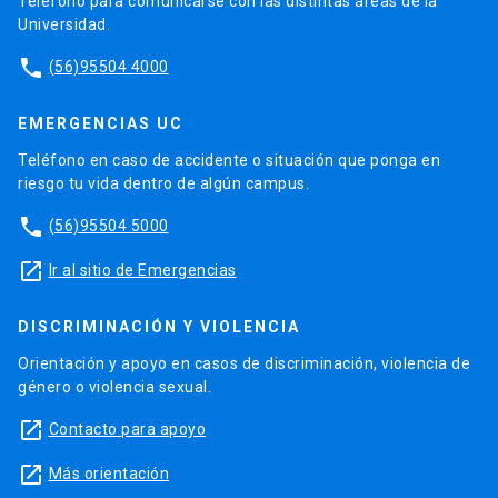
Teléfono para comunicarse con las distintas áreas de la
Universidad.
phone
(56)95504 4000
EMERGENCIAS UC
Teléfono en caso de accidente o situación que ponga en
riesgo tu vida dentro de algún campus.
phone
(56)95504 5000
launch
Ir al sitio de Emergencias
DISCRIMINACIÓN Y VIOLENCIA
Orientación y apoyo en casos de discriminación, violencia de
género o violencia sexual.
launch
Contacto para apoyo
launch
Más orientación