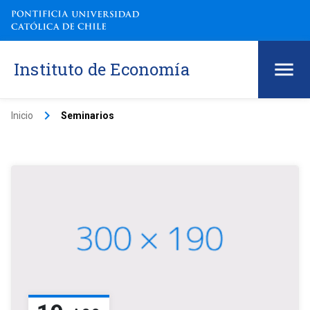
Instituto de Economía
keyboard_arrow_right
Inicio
Seminarios