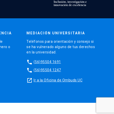
ENCIA
MEDIACIÓN UNIVERSITARIA
de
Teléfonos para orientación y consejo si
énero o
se ha vulnerado alguno de tus derechos
en la universidad.
phone
(56)95504 1691
phone
(56)95504 1247
launch
Ir a la Oficina de Ombuds UC