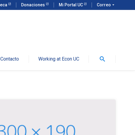
teca
Donaciones
Mi Portal UC
Correo
arrow_drop_down
search
Contacto
Working at Econ UC