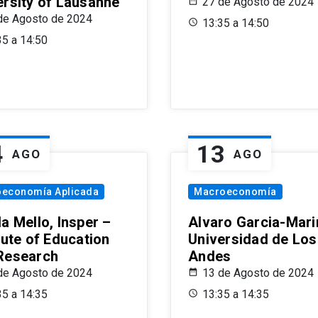
ersity of Lausanne
27 de Agosto de 2024
de Agosto de 2024
13:35 a 14:50
35 a 14:50
4
13
AGO
AGO
oeconomía Aplicada
Macroeconomía
a Mello, Insper –
Alvaro Garcia-Mari
tute of Education
Universidad de Los
Research
Andes
de Agosto de 2024
13 de Agosto de 2024
35 a 14:35
13:35 a 14:35