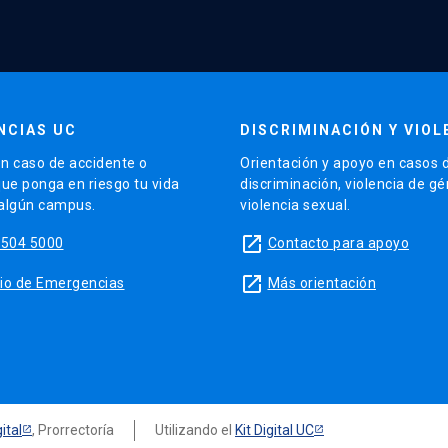
NCIAS UC
DISCRIMINACIÓN Y VIOL
n caso de accidente o
Orientación y apoyo en casos 
que ponga en riesgo tu vida
discriminación, violencia de g
 algún campus.
violencia sexual.
launch
5504 5000
Contacto para apoyo
launch
sitio de Emergencias
Más orientación
ital
, Prorrectoría
Utilizando el
Kit Digital UC