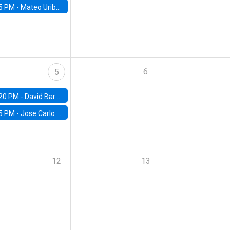
5 PM -
Mateo Uribe-Castro, Universidad de los Andes (Colombia)
6
5
20 PM -
David Bardey, Universidad de los Andes - CEDE
5 PM -
Jose Carlo Bermudez, UC (ME) & World Bank
12
13