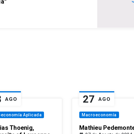
ia”
8
27
AGO
AGO
oeconomía Aplicada
Macroeconomía
ias Thoenig,
Mathieu Pedemonte