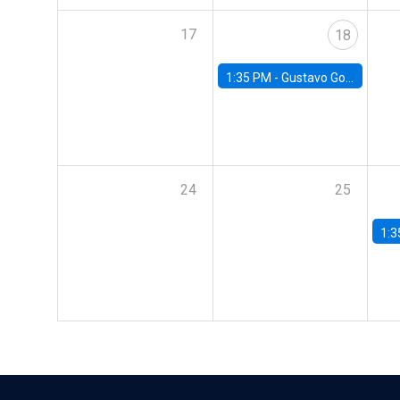
17
18
1:35 PM -
Gustavo González, Banco Central de Chile
24
25
1:3