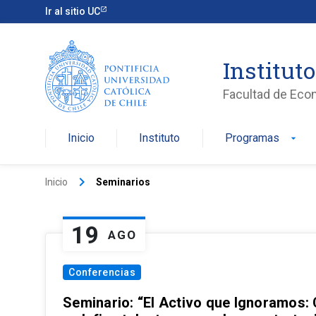
Ir al sitio UC
Institut
Facultad de Eco
Inicio
Instituto
Programas
arrow_drop_down
keyboard_arrow_right
Inicio
Seminarios
19
AGO
Conferencias
Seminario: “El Activo que Ignoramos: