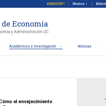
ADMISIÓN
Medios
arrow_drop_down
Biblio
o de Economía
nomía y Administración UC
Académicos e Investigación
Noticias
arrow_drop_down
 Cómo el envejecimiento