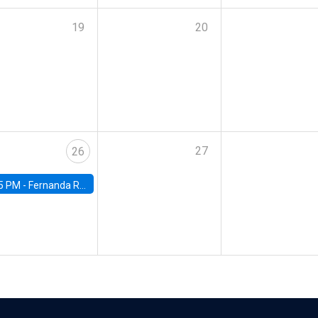
19
20
27
26
5 PM -
Fernanda Rojas Ampuero, University of Wisconsin-Madison