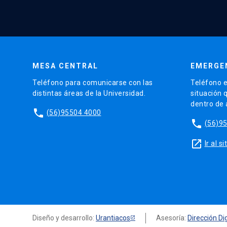
MESA CENTRAL
EMERGE
Teléfono para comunicarse con las
Teléfono e
distintas áreas de la Universidad.
situación 
dentro de
phone
(56)95504 4000
phone
(56)9
launch
Ir al 
Diseño y desarrollo:
Urantiacos
Asesoría:
Dirección Dig