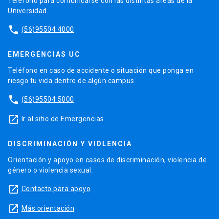
Teléfono para comunicarse con las distintas áreas de la
Universidad.
phone
(56)95504 4000
EMERGENCIAS UC
Teléfono en caso de accidente o situación que ponga en
riesgo tu vida dentro de algún campus.
phone
(56)95504 5000
launch
Ir al sitio de Emergencias
DISCRIMINACIÓN Y VIOLENCIA
Orientación y apoyo en casos de discriminación, violencia de
género o violencia sexual.
launch
Contacto para apoyo
launch
Más orientación