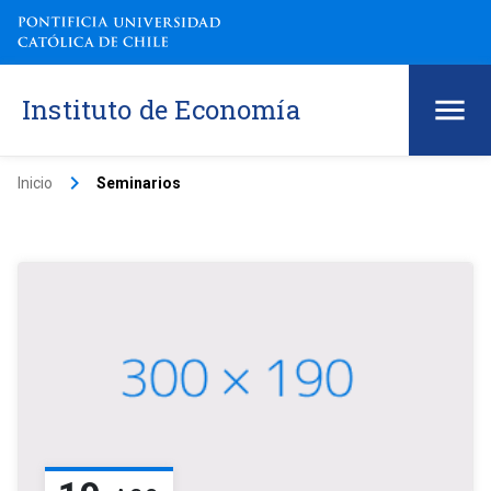
Instituto de Economía
keyboard_arrow_right
Inicio
Seminarios