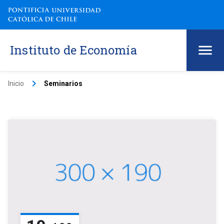
Instituto de Economía
keyboard_arrow_right
Inicio
Seminarios