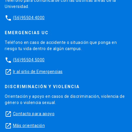
Teléfono para comunicarse con las distintas áreas de la
Universidad.
phone
(56)95504 4000
EMERGENCIAS UC
Teléfono en caso de accidente o situación que ponga en
riesgo tu vida dentro de algún campus.
phone
(56)95504 5000
launch
Ir al sitio de Emergencias
DISCRIMINACIÓN Y VIOLENCIA
Orientación y apoyo en casos de discriminación, violencia de
género o violencia sexual.
launch
Contacto para apoyo
launch
Más orientación